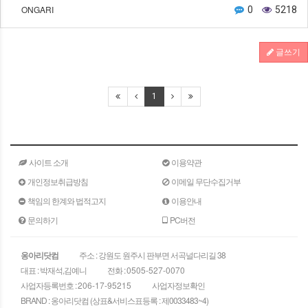
ONGARI
0
5218
글쓰기
1
사이트 소개
이용약관
개인정보취급방침
이메일 무단수집거부
책임의 한계와 법적고지
이용안내
문의하기
PC버전
옹아리닷컴
주소 : 강원도 원주시 판부면 서곡널다리길 38
대표 : 박재석,김예니
전화 :
0505-527-0070
사업자등록번호 :
206-17-95215
사업자정보확인
BRAND : 옹아리닷컴 (상표&서비스표등록 : 제0033483~4)