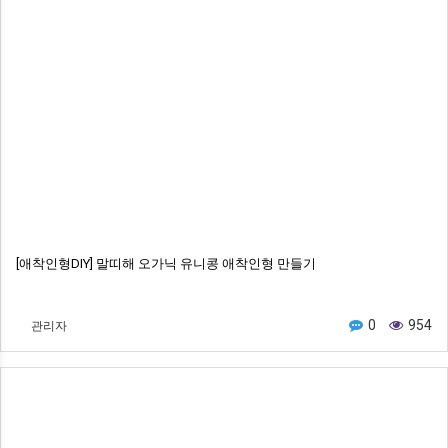
[애착인형DIY] 말띠해 오가닉 유니콩 애착인형 만들기
관리자
0
954