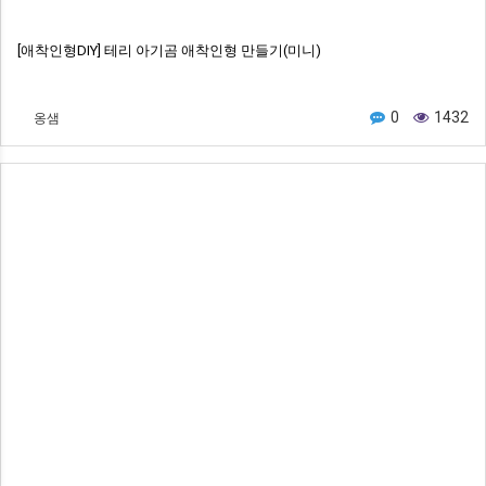
[애착인형DIY] 테리 아기곰 애착인형 만들기(미니)
옹샘
0
1432