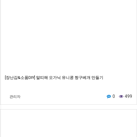
[장난감&소품DIY] 말띠해 오가닉 유니콩 짱구베개 만들기
관리자
0
499