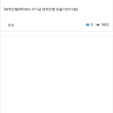
[애착인형DIY] 테리 아기곰 애착인형 만들기(미디엄)
옹샘
0
1805