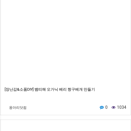
[장난감&소품DIY] 뱀띠해 오가닉 베리 짱구베개 만들기
옹아리닷컴
0
1034