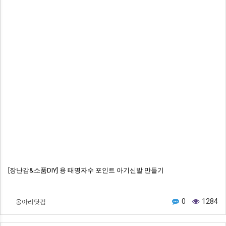
[장난감&소품DIY] 용 태명자수 포인트 아기신발 만들기
옹아리닷컴
0
1284