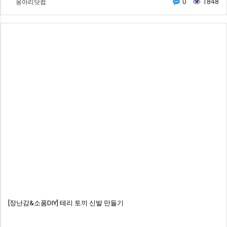
옹아리닷컴
0
1848
[장난감&소품DIY] 테리 토끼 신발 만들기