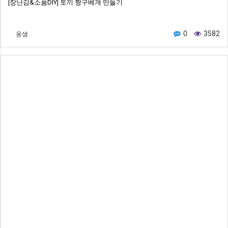
[장난감&소품DIY] 토끼 짱구베개 만들기
옹샘
0
3582