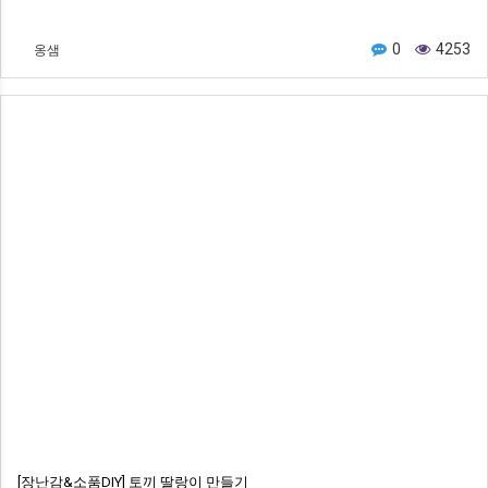
옹샘
0
4253
[장난감&소품DIY] 토끼 딸랑이 만들기