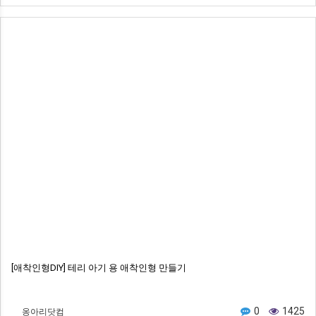
[애착인형DIY] 테리 아기 용 애착인형 만들기
옹아리닷컴
0
1425