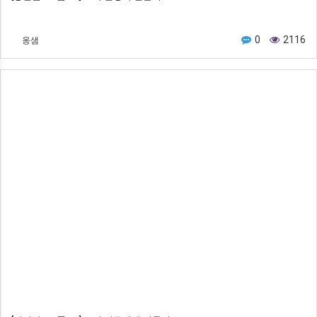
옹샘
0
2116