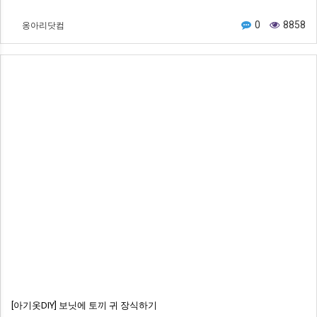
옹아리닷컴
0
8858
[아기옷DIY] 보닛에 토끼 귀 장식하기