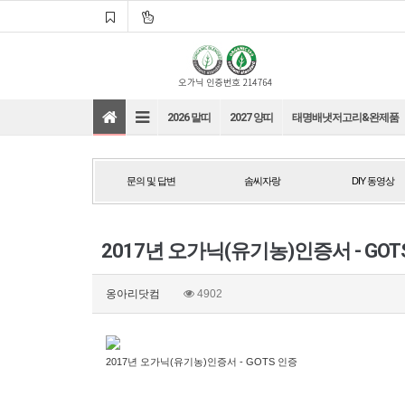
2026 말띠
2027 양띠
태명배냇저고리&완제품
문의 및 답변
솜씨자랑
DIY 동영상
문의 및 답변
솜씨자랑
DIY 동영상
2017년 오가닉(유기농)인증서 - GOT
바로가기
바로가기
옹아리닷컴
4902
바로가기
바로가기
2017년 오가닉(유기농)인증서 - GOTS 인증
바로가기