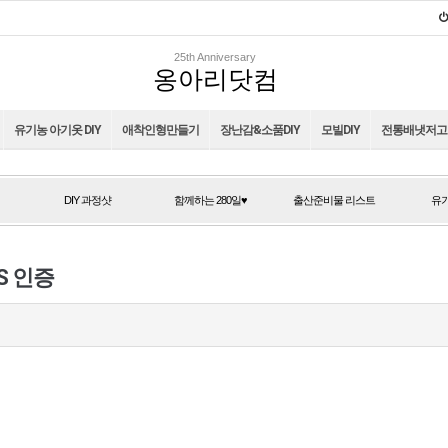
25th Anniversary
옹아리닷컴
유기농 아기옷 DIY
애착인형만들기
장난감&소품DIY
모빌DIY
전통배냇저고리
DIY 과정샷
함께하는 280일♥
출산준비물 리스트
유기
DIY 과정샷
함께하는 280일♥
출산준비물 리스트
유기
S 인증