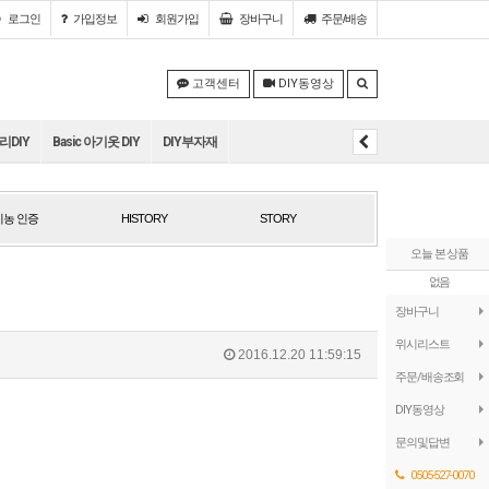
로그인
가입정보
회원
가입
장바구니
주문/배송
고객센터
DIY동영상
DIY
Basic 아기옷 DIY
DIY부자재
농 인증
HISTORY
STORY
농 인증
HISTORY
STORY
오늘 본 상품
없음
장바구니
위시리스트
2016.12.20 11:59:15
주문/배송조회
DIY동영상
문의및답변
0505-527-0070