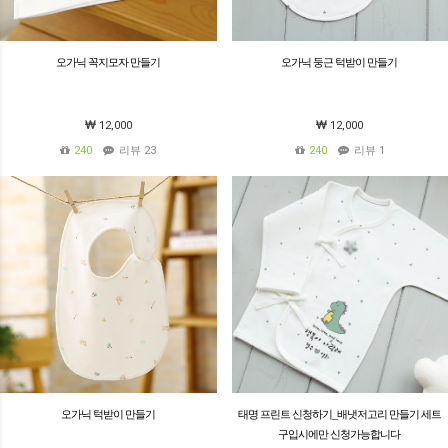
오가닉 꼭지모자 만들기
오가닉 둥근 턱받이 만들기
12,000
12,000
240
리뷰 23
240
리뷰 1
오가닉 턱받이 만들기
태명 프린트 신청하기_배냇저고리 만들기 세트
구입시에만 신청가능합니다