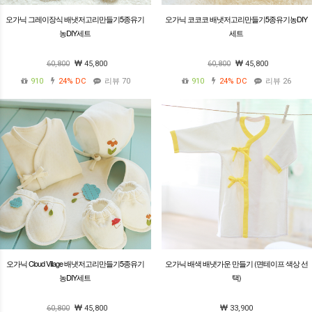
오가닉 그레이장식 배냇저고리만들기5종유기
오가닉 코코코 배냇저고리만들기5종유기농DIY
농DIY세트
세트
60,800
45,800
60,800
45,800
910
24%
DC
리뷰 70
910
24%
DC
리뷰 26
오가닉 Cloud Village 배냇저고리만들기5종유기
오가닉 배색 배냇가운 만들기 (면테이프 색상 선
농DIY세트
택)
60,800
45,800
33,900