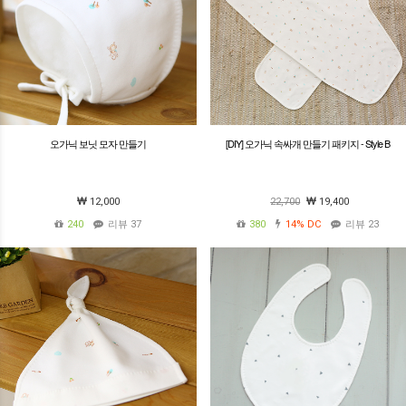
오가닉 보닛 모자 만들기
[DIY] 오가닉 속싸개 만들기 패키지 - Style B
12,000
22,700
19,400
240
리뷰 37
380
14%
DC
리뷰 23