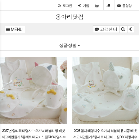
로그인
가입
동영상
옹아리닷컴
고객센터
MENU
상품정렬
2027년 양띠해 태명자수 오가닉 러블리 양 배냇
2026 말띠 태명자수 오가닉 러블리 유니콩 배냇
저고리만들기 5종세트 태교바느질DIY 태명자수
저고리만들기 5종세트 태교바느질DIY 태명자수