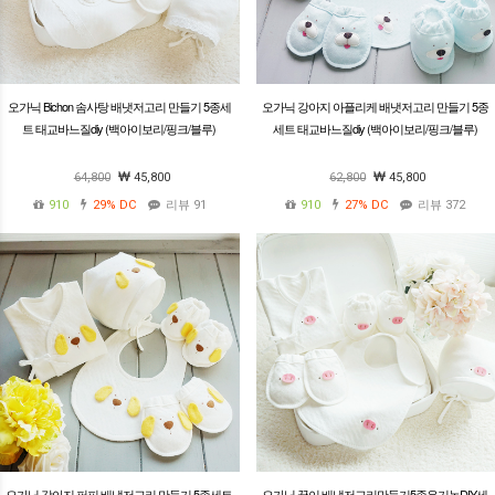
오가닉 Bichon 솜사탕 배냇저고리 만들기 5종세
오가닉 강아지 아플리케 배냇저고리 만들기 5종
트 태교바느질diy (백아이보리/핑크/블루)
세트 태교바느질diy (백아이보리/핑크/블루)
64,800
45,800
62,800
45,800
910
29%
DC
리뷰 91
910
27%
DC
리뷰 372
오가닉 강아지 퍼피 배냇저고리 만들기 5종세트
오가닉 꿀이 배냇저고리만들기5종유기농DIY세