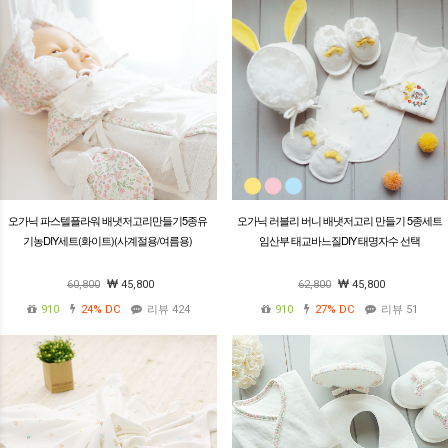
오가닉 파스텔플라워 배냇저고리만들기5종유
오가닉 러블리 버니 배냇저고리 만들기 5종세트
기농DIY세트(화이트)(사계절용/여름용)
임산부 태교바느질DIY 태명자수 선택
60,800
45,800
62,800
45,800
910
24%
DC
리뷰 424
910
27%
DC
리뷰 51