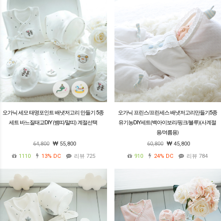
오가닉 세모 태명포인트 배냇저고리 만들기 5종
오가닉 프린스/프린세스 배냇저고리만들기5종
세트 바느질태교DIY (뱀띠/말띠) 계절선택
유기농DIY세트(백아이보리/핑크/블루)(사계절
용/여름용)
64,800
55,800
60,800
45,800
1110
13%
DC
리뷰 725
910
24%
DC
리뷰 784