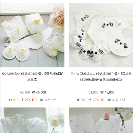
오가닉 삐약이 배냇저고리만들기5종유기농DIY
오가닉 강아지 퍼피 배냇저고리 만들기 5종세트
세트 ②
태교바느질 diy(블랙 스트라이프)
62,800
45,800
64,800
45,800
910
27%
DC
리뷰 49
910
29%
DC
리뷰 163