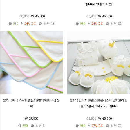
농DIY세트(핑크 리본)
60,800
45,800
60,800
45,800
910
24%
DC
리뷰 18
910
24%
DC
리뷰 62
오가닉 배색 속싸개 만들기 (면테이프 색상 선
오가닉 강아지 프린스 프린세스 배냇저고리 만
택)
들기 5종세트 태교바느질DIY
27,900
62,800
45,800
550
리뷰 3
910
27%
DC
리뷰 70