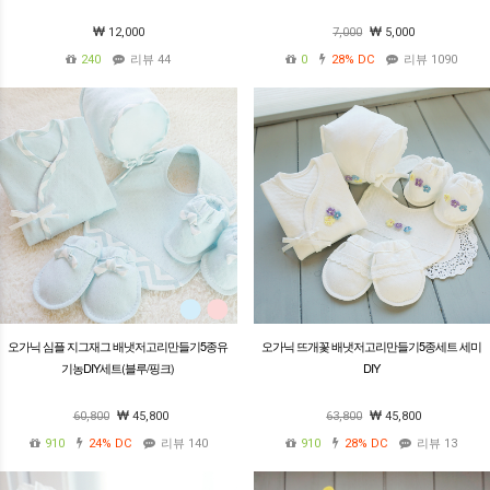
12,000
7,000
5,000
240
리뷰 44
0
28%
DC
리뷰 1090
오가닉 심플 지그재그 배냇저고리만들기5종유
오가닉 뜨개꽃 배냇저고리만들기5종세트 세미
기농DIY세트(블루/핑크)
DIY
60,800
45,800
63,800
45,800
910
24%
DC
리뷰 140
910
28%
DC
리뷰 13