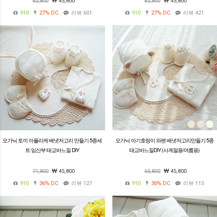
62,800
45,800
62,800
45,800
910
27%
DC
리뷰 601
910
27%
DC
리뷰 421
오가닉 토끼 아플리케 배냇저고리 만들기 5종세
오가닉 아기호랑이 와펜 배냇저고리만들기 5종
트 임산부 태교바느질 DIY
태교바느질DIY (사계절용/여름용)
71,800
45,800
65,800
45,800
910
36%
DC
리뷰 127
910
30%
DC
리뷰 115