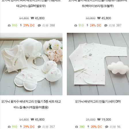
태교바느질DIY(옐로우)
트(백아이보리/핑크/블루)
64,800
45,800
60,800
45,800
910
29%
DC
리뷰 388
910
24%
DC
리뷰 387
오가닉 꽃자수 배냇저고리 만들기 5종 세트 태교
오가닉 배냇저고리 만들기 (세미 DIY)
바느질 diy(사계절용/여름용)
64,800
45,800
24,000
19,000
910
29%
DC
리뷰 357
380
20%
DC
리뷰 96