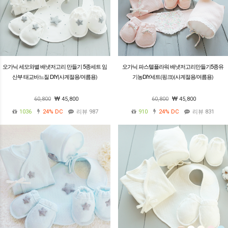
오가닉 세모와별 배냇저고리 만들기 5종세트 임
오가닉 파스텔플라워 배냇저고리만들기5종유
산부 태교바느질 DIY(사계절용/여름용)
기농DIY세트(핑크)(사계절용/여름용)
60,800
45,800
60,800
45,800
1036
24%
DC
리뷰 987
910
24%
DC
리뷰 831