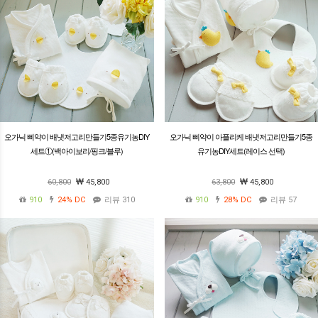
오가닉 삐약이 배냇저고리만들기5종유기농DIY
오가닉 삐약이 아플리케 배냇저고리만들기5종
세트①(백아이보리/핑크/블루)
유기농DIY세트(레이스 선택)
60,800
45,800
63,800
45,800
910
24%
DC
리뷰 310
910
28%
DC
리뷰 57