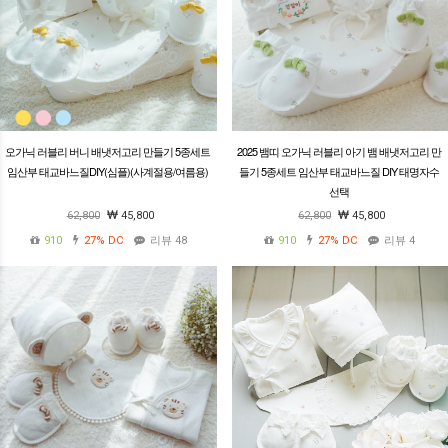
오가닉 러블리 버니 배냇저고리 만들기 5종세트
2025 뱀띠 오가닉 러블리 아기 뱀 배냇저고리 만
임산부 태교바느질DIY(심플)(사계절용/여름용)
들기 5종세트 임산부 태교바느질 DIY 태명자수
선택
62,800
45,800
62,800
45,800
910
27%
DC
리뷰 48
910
27%
DC
리뷰 4