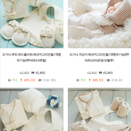
오가닉 큐트 레드플라워 배냇저고리만들기5종
오가닉 귀요미 배냇저고리만들기5종유기농DIY
유기농DIY세트(네츄럴)
세트(브라운/핑크/블루)
60,800
45,800
60,800
45,800
910
24%
DC
리뷰 255
910
24%
DC
리뷰 65