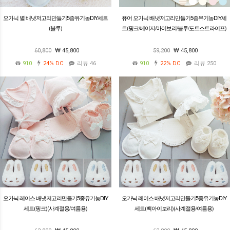
오가닉 별 배냇저고리만들기5종유기농DIY세트
퓨어 오가닉 배냇저고리만들기5종유기농DIY세
(블루)
트(핑크/베이지/아이보리/블루/도트스트라이프)
60,800
45,800
59,200
45,800
910
24%
DC
리뷰 46
910
22%
DC
리뷰 250
오가닉 레이스 배냇저고리만들기5종유기농DIY
오가닉 레이스 배냇저고리만들기5종유기농DIY
세트(핑크)(사계절용/여름용)
세트(백아이보리)(사계절용/여름용)