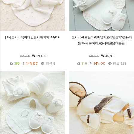
[DIY] 오가닉 속싸개 만들기 패키지 - Style A
오가닉 큐트 플라워 배냇저고리만들기5종유기
농DIY세트(화이트)(사계절용/여름용)
22,700
19,400
60,800
45,800
380
14%
DC
리뷰 8
910
24%
DC
리뷰 225