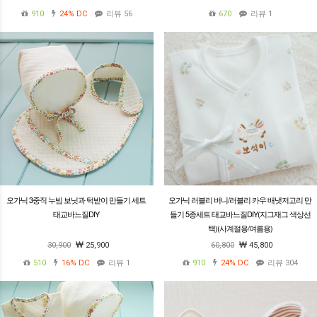
910
24%
DC
리뷰 56
670
리뷰 1
오가닉 3중직 누빔 보닛과 턱받이 만들기 세트
오가닉 러블리 버니/러블리 카우 배냇저고리 만
태교바느질DIY
들기 5종세트 태교바느질DIY(지그재그 색상선
택)(사계절용/여름용)
30,900
25,900
60,800
45,800
510
16%
DC
리뷰 1
910
24%
DC
리뷰 304