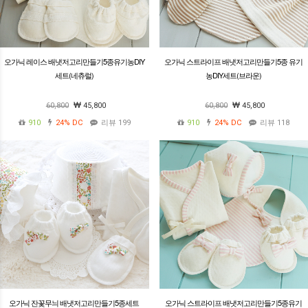
오가닉 레이스 배냇저고리만들기5종유기농DIY
오가닉 스트라이프 배냇저고리만들기5종 유기
세트(네츄럴)
농DIY세트(브라운)
60,800
45,800
60,800
45,800
910
24%
DC
리뷰 199
910
24%
DC
리뷰 118
오가닉 잔꽃무늬 배냇저고리만들기5종세트
오가닉 스트라이프 배냇저고리만들기5종유기