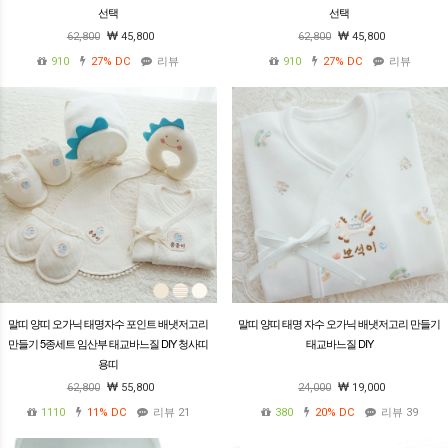
선택
선택
62,800
45,800
62,800
45,800
910
27%
DC
리뷰
910
27%
DC
리뷰
말띠 양띠 오가닉 태명자수 포인트 배냇저고리
말띠 양띠 태명 자수 오가닉 배냇저고리 만들기
만들기 5종세트 임산부 태교바느질 DIY 청사띠
태교바느질 DIY
용띠
62,800
55,800
24,000
19,000
1110
11%
DC
리뷰 21
380
20%
DC
리뷰 39