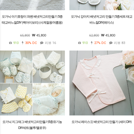
오가닉 아기호랑이 와펜 배냇저고리만들기 5종
오가닉 강아지 배냇저고리 만들기 5종세트 태교
태교바느질DIY (백아이보리) (사계절용/여름용)
바느질DIY(레이스)
65,800
45,800
62,800
45,800
910
30%
DC
리뷰 16
910
27%
DC
리뷰 83
오가닉 지그재그 배냇저고리만들기5종유기농
오가닉 레이스깃 배냇저고리 만들기 (세미 DIY)
DIY세트(블루/옐로우)