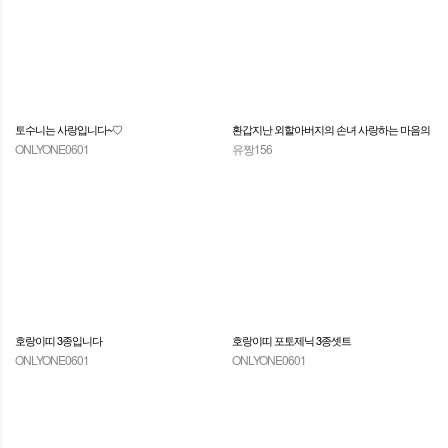
토수니는 사랑입니다~♡
환갑지난 외할아버지의 손녀 사랑하는 마음의
ONLYONE0601
유짱156
표시
호랑이띠 3종입니다
호랑이띠 포토제닉 3종셋트
ONLYONE0601
ONLYONE0601