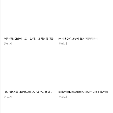
[애착인형DIY] 아기포니 말랑이 애착인형 만들
[아기옷DIY] 보닛에 뿔과 귀 장식하기
관리자
관리자
기
[장난감&소품DIY] 말띠해 오가닉 유니콩 짱구
[애착인형DIY] 말띠해 오가닉 유니콩 애착인형
관리자
관리자
베개 만들기
만들기