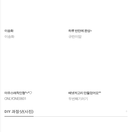
이송화
하루 반만에 완성~
이송화
규린이맘
마우스애착인형^~^♡
배넷저고리 만들었어요^^
ONLYONE0601
두번째기러기
+
DIY 과정샷(사진)