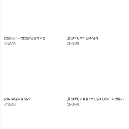
[인형] 포그니 양인형 만들기 과정
[출산SET] 똑딱 단추 달기~
ONGARI
ONGARI
[기타] 태명라벨 달기~
[출산SET] 여름용 5부 반팔 배냇저고리 만들기
ONGARI
ONGARI
2~