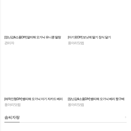
[장난감&소품DIY] 말띠해 오가닉 유니콩 딸랑
[아기옷DIY] 보닛에 딸기 장식 달기
관리자
옹아리닷컴
이 만들기
[애착인형DIY] 뱀띠해 오가닉 아기 자카드 베리
[장난감&소품DIY] 뱀띠해 오가닉 베리 짱구베
옹아리닷컴
옹아리닷컴
애착인형 만들기
개 만들기
+
솜씨자랑