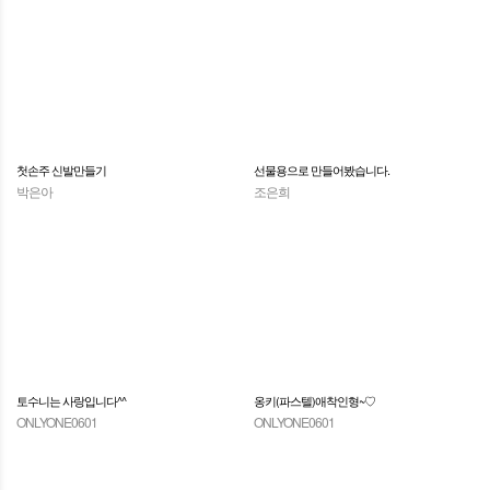
첫손주 신발만들기
선물용으로 만들어봤습니다.
박은아
조은희
토수니는 사랑입니다^^
옹키(파스텔)애착인형~♡
ONLYONE0601
ONLYONE0601