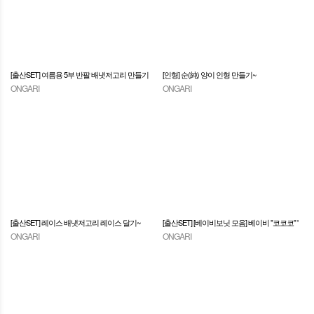
[출산SET] 여름용 5부 반팔 배냇저고리 만들기
[인형] 순(純) 양이 인형 만들기~
ONGARI
ONGARI
1~
[출산SET] 레이스 배냇저고리 레이스 달기~
[출산SET] [베이비보닛 모음] 베이비 "코코코" '
ONGARI
ONGARI
베이비보닛' 만들기~