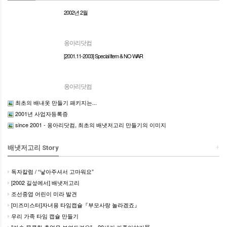
2002년 2월
옹아리닷컴
[2001.11-2003] Special Item & NO WAR
옹아리닷컴
최초의 배내옷 만들기 패키지는...
2001년 사업자등록증
since 2001 - 옹아리닷컴, 최초의 배냇저고리 만들기의 이미지
+
배냇저고리 Story
독자칼럼 / “낳아주셔서 고마워요”
[2002 길섶에서] 배냇저고리
조선중엽 어린이 미라 발견
[미즈미스터]자녀용 타임캡슐『부모사랑 놀라겠죠』
우리 가족 타임 캡슐 만들기
"가슴 뭉클한 추억을 보여드려요"…20세기 가족이야기展