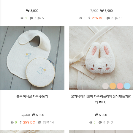
3,000
7,900
5,900
0
리뷰 5
0
25%
DC
리뷰 10
블루 이니셜 자수 수놓기
오가닉 테리 토끼 자수 아플리케 장식 만들기(2
개 1SET)
7,900
5,900
5,000
0
25%
DC
리뷰 14
0
리뷰 3