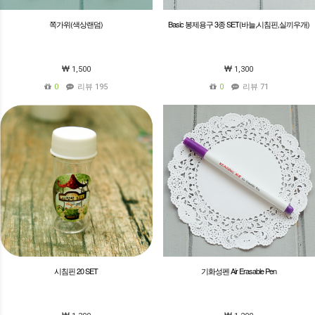
쪽가위(색상랜덤)
Basic 봉제용구 3종 SET(바늘,시침핀,실끼우개)
1,500
1,300
0
리뷰 195
0
리뷰 71
시침핀 20 SET
기화성펜 Air Erasable Pen