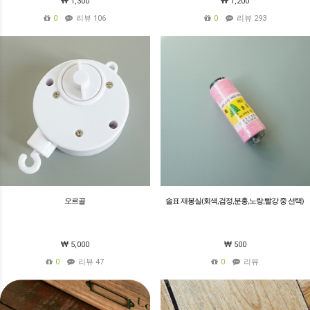
1,300
1,200
0
리뷰 106
0
리뷰 293
오르골
솔표 재봉실(회색,검정,분홍,노랑,빨강 중 선택)
5,000
500
0
리뷰 47
0
리뷰