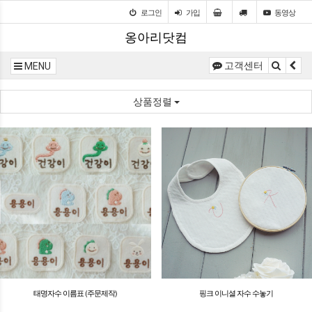
로그인
가입
동영상
옹아리닷컴
고객센터
MENU
상품정렬
태명자수 이름표 (주문제작)
핑크 이니셜 자수 수놓기