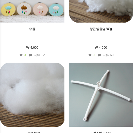
수틀
항균 방울솜 300g
4,000
4,000
0
리뷰 12
0
리뷰 60
구름솜 500g
플라스틱 모빌대