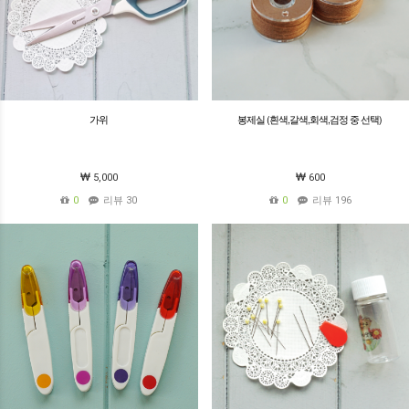
가위
봉제실 (흰색,갈색,회색,검정 중 선택)
5,000
600
0
리뷰 30
0
리뷰 196