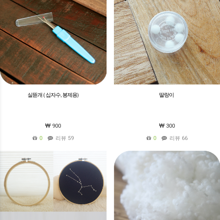
실뜯개 ( 십자수, 봉제용)
딸랑이
900
300
0
리뷰 59
0
리뷰 66