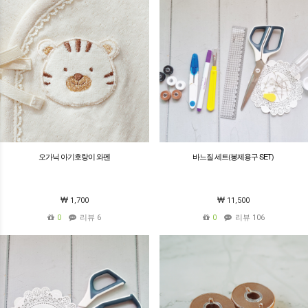
오가닉 아기호랑이 와펜
바느질 세트(봉제용구 SET)
1,700
11,500
0
리뷰 6
0
리뷰 106