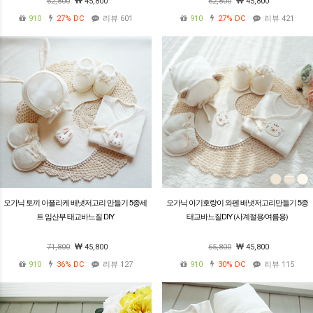
62,800
45,800
62,800
45,800
910
27%
DC
리뷰 601
910
27%
DC
리뷰 421
오가닉 토끼 아플리케 배냇저고리 만들기 5종세
오가닉 아기호랑이 와펜 배냇저고리만들기 5종
트 임산부 태교바느질 DIY
태교바느질DIY (사계절용/여름용)
71,800
45,800
65,800
45,800
910
36%
DC
리뷰 127
910
30%
DC
리뷰 115