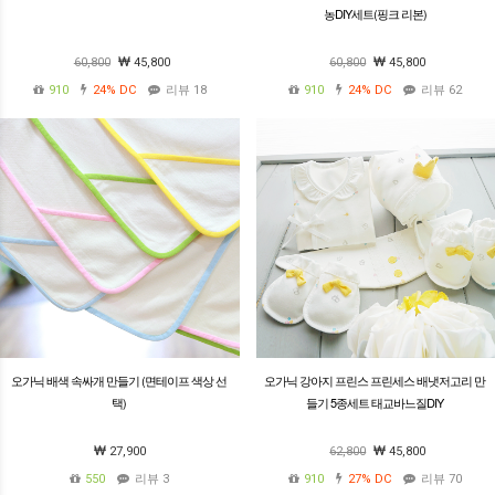
농DIY세트(핑크 리본)
60,800
45,800
60,800
45,800
910
24%
DC
리뷰 18
910
24%
DC
리뷰 62
오가닉 배색 속싸개 만들기 (면테이프 색상 선
오가닉 강아지 프린스 프린세스 배냇저고리 만
택)
들기 5종세트 태교바느질DIY
27,900
62,800
45,800
550
리뷰 3
910
27%
DC
리뷰 70