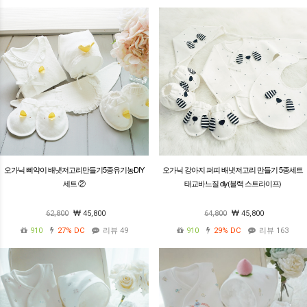
오가닉 삐약이 배냇저고리만들기5종유기농DIY
오가닉 강아지 퍼피 배냇저고리 만들기 5종세트
세트 ②
태교바느질 diy(블랙 스트라이프)
62,800
45,800
64,800
45,800
910
27%
DC
리뷰 49
910
29%
DC
리뷰 163