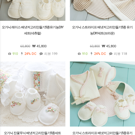
오가닉 레이스 배냇저고리만들기5종유기농DIY
오가닉 스트라이프 배냇저고리만들기5종 유기
세트(네츄럴)
농DIY세트(브라운)
60,800
45,800
60,800
45,800
910
24%
DC
리뷰 199
910
24%
DC
리뷰 118
오가닉 잔꽃무늬 배냇저고리만들기5종세트
오가닉 스트라이프 배냇저고리만들기5종유기