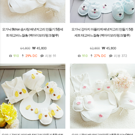
오가닉 Bichon 솜사탕 배냇저고리 만들기 5종세
오가닉 강아지 아플리케 배냇저고리 만들기 5종
트 태교바느질diy (백아이보리/핑크/블루)
세트 태교바느질diy (백아이보리/핑크/블루)
64,800
45,800
62,800
45,800
910
29%
DC
리뷰 91
910
27%
DC
리뷰 372
오가닉 강아지 퍼피 배냇저고리 만들기 5종세트
오가닉 꿀이 배냇저고리만들기5종유기농DIY세