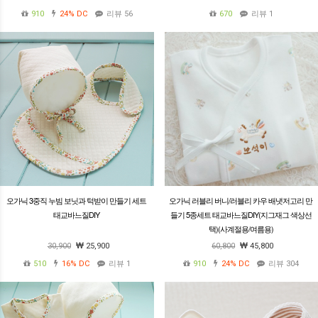
910
24%
DC
리뷰 56
670
리뷰 1
오가닉 3중직 누빔 보닛과 턱받이 만들기 세트
오가닉 러블리 버니/러블리 카우 배냇저고리 만
태교바느질DIY
들기 5종세트 태교바느질DIY(지그재그 색상선
택)(사계절용/여름용)
30,900
25,900
60,800
45,800
510
16%
DC
리뷰 1
910
24%
DC
리뷰 304