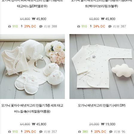
태교바느질DIY(옐로우)
트(백아이보리/핑크/블루)
64,800
45,800
60,800
45,800
910
29%
DC
리뷰 388
910
24%
DC
리뷰 387
오가닉 꽃자수 배냇저고리 만들기 5종 세트 태교
오가닉 배냇저고리 만들기 (세미 DIY)
바느질 diy(사계절용/여름용)
64,800
45,800
24,000
19,000
910
29%
DC
리뷰 357
380
20%
DC
리뷰 96