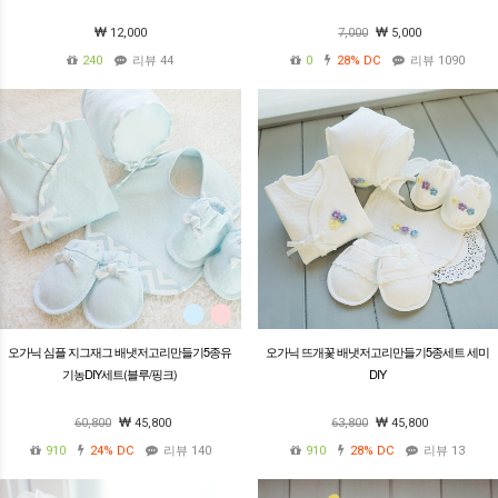
12,000
7,000
5,000
240
리뷰 44
0
28%
DC
리뷰 1090
오가닉 심플 지그재그 배냇저고리만들기5종유
오가닉 뜨개꽃 배냇저고리만들기5종세트 세미
기농DIY세트(블루/핑크)
DIY
60,800
45,800
63,800
45,800
910
24%
DC
리뷰 140
910
28%
DC
리뷰 13