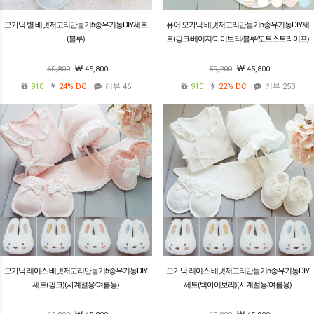
오가닉 별 배냇저고리만들기5종유기농DIY세트
퓨어 오가닉 배냇저고리만들기5종유기농DIY세
(블루)
트(핑크/베이지/아이보리/블루/도트스트라이프)
60,800
45,800
59,200
45,800
910
24%
DC
리뷰 46
910
22%
DC
리뷰 250
오가닉 레이스 배냇저고리만들기5종유기농DIY
오가닉 레이스 배냇저고리만들기5종유기농DIY
세트(핑크)(사계절용/여름용)
세트(백아이보리)(사계절용/여름용)