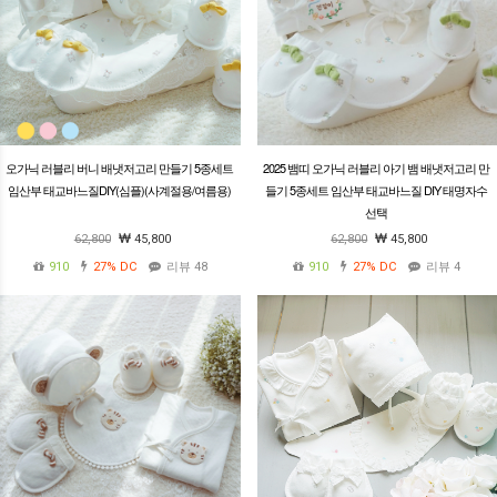
오가닉 러블리 버니 배냇저고리 만들기 5종세트
2025 뱀띠 오가닉 러블리 아기 뱀 배냇저고리 만
임산부 태교바느질DIY(심플)(사계절용/여름용)
들기 5종세트 임산부 태교바느질 DIY 태명자수
선택
62,800
45,800
62,800
45,800
910
27%
DC
리뷰 48
910
27%
DC
리뷰 4