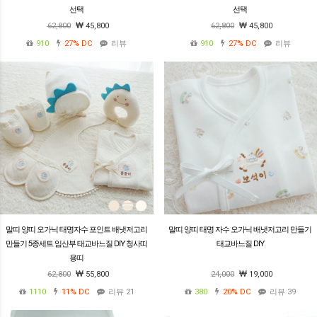
선택
선택
62,800
45,800
62,800
45,800
910
27%
DC
리뷰
910
27%
DC
리뷰
말띠 양띠 오가닉 태명자수 포인트 배냇저고리
말띠 양띠 태명 자수 오가닉 배냇저고리 만들기
만들기 5종세트 임산부 태교바느질 DIY 청사띠
태교바느질 DIY
용띠
62,800
55,800
24,000
19,000
1110
11%
DC
리뷰 21
380
20%
DC
리뷰 39