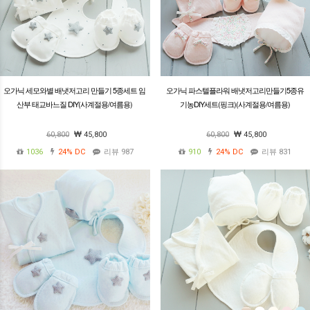
오가닉 세모와별 배냇저고리 만들기 5종세트 임
오가닉 파스텔플라워 배냇저고리만들기5종유
산부 태교바느질 DIY(사계절용/여름용)
기농DIY세트(핑크)(사계절용/여름용)
60,800
45,800
60,800
45,800
1036
24%
DC
리뷰 987
910
24%
DC
리뷰 831