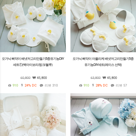
오가닉 삐약이 배냇저고리만들기5종유기농DIY
오가닉 삐약이 아플리케 배냇저고리만들기5종
세트①(백아이보리/핑크/블루)
유기농DIY세트(레이스 선택)
60,800
45,800
63,800
45,800
910
24%
DC
리뷰 310
910
28%
DC
리뷰 57