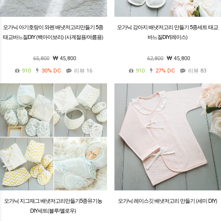
오가닉 아기호랑이 와펜 배냇저고리만들기 5종
오가닉 강아지 배냇저고리 만들기 5종세트 태교
태교바느질DIY (백아이보리) (사계절용/여름용)
바느질DIY(레이스)
65,800
45,800
62,800
45,800
910
30%
DC
리뷰 16
910
27%
DC
리뷰 83
오가닉 지그재그 배냇저고리만들기5종유기농
오가닉 레이스깃 배냇저고리 만들기 (세미 DIY)
DIY세트(블루/옐로우)