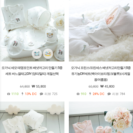
오가닉 세모 태명포인트 배냇저고리 만들기 5종
오가닉 프린스/프린세스 배냇저고리만들기5종
세트 바느질태교DIY (양띠/말띠) 계절선택
유기농DIY세트(백아이보리/핑크/블루)(사계절
용/여름용)
64,800
55,800
60,800
45,800
1110
13%
DC
리뷰 725
910
24%
DC
리뷰 784