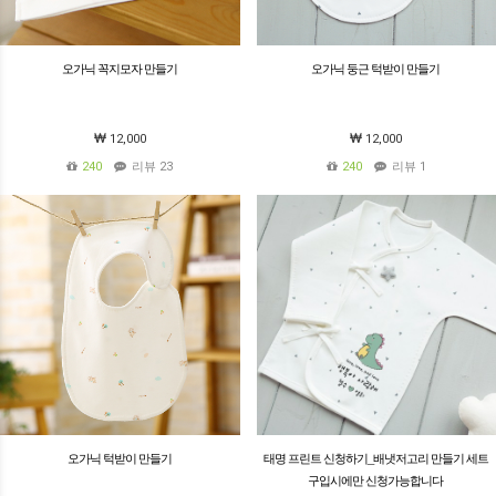
오가닉 꼭지모자 만들기
오가닉 둥근 턱받이 만들기
12,000
12,000
240
리뷰 23
240
리뷰 1
오가닉 턱받이 만들기
태명 프린트 신청하기_배냇저고리 만들기 세트
구입시에만 신청가능합니다