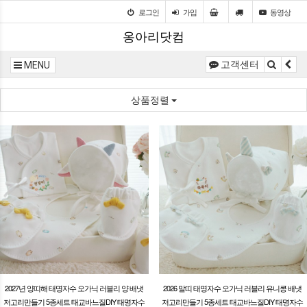
로그인
가입
동영상
옹아리닷컴
고객센터
MENU
상품정렬
2027년 양띠해 태명자수 오가닉 러블리 양 배냇
2026 말띠 태명자수 오가닉 러블리 유니콩 배냇
저고리만들기 5종세트 태교바느질DIY 태명자수
저고리만들기 5종세트 태교바느질DIY 태명자수