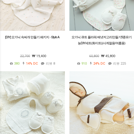
[DIY] 오가닉 속싸개 만들기 패키지 - Style A
오가닉 큐트 플라워 배냇저고리만들기5종유기
농DIY세트(화이트)(사계절용/여름용)
22,700
19,400
60,800
45,800
380
14%
DC
리뷰 8
910
24%
DC
리뷰 225