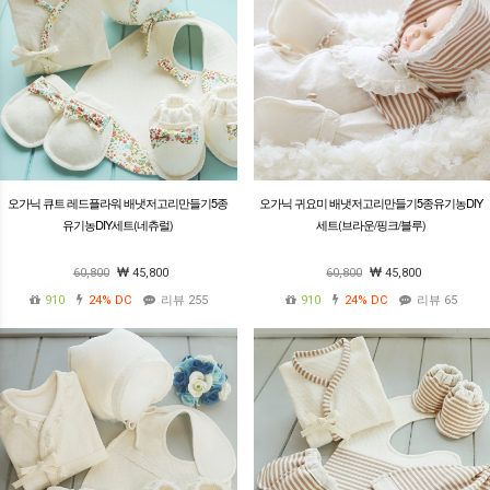
오가닉 큐트 레드플라워 배냇저고리만들기5종
오가닉 귀요미 배냇저고리만들기5종유기농DIY
유기농DIY세트(네츄럴)
세트(브라운/핑크/블루)
60,800
45,800
60,800
45,800
910
24%
DC
리뷰 255
910
24%
DC
리뷰 65