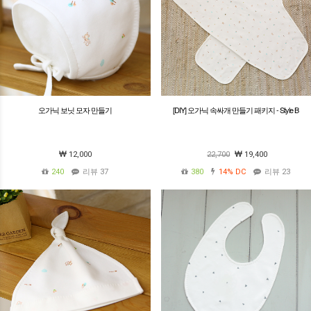
오가닉 보닛 모자 만들기
[DIY] 오가닉 속싸개 만들기 패키지 - Style B
12,000
22,700
19,400
240
리뷰 37
380
14%
DC
리뷰 23