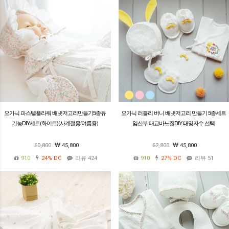
오가닉 파스텔플라워 배냇저고리만들기5종유
오가닉 러블리 버니 배냇저고리 만들기 5종세트
기농DIY세트(화이트)(사계절용/여름용)
임산부 태교바느질DIY 태명자수 선택
60,800
45,800
62,800
45,800
910
24%
DC
리뷰 424
910
27%
DC
리뷰 51