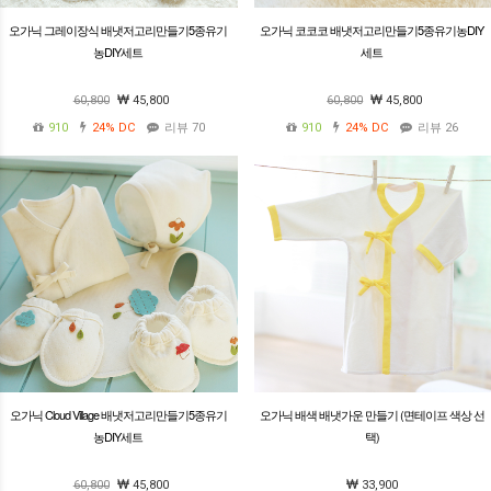
오가닉 그레이장식 배냇저고리만들기5종유기
오가닉 코코코 배냇저고리만들기5종유기농DIY
농DIY세트
세트
60,800
45,800
60,800
45,800
910
24%
DC
리뷰 70
910
24%
DC
리뷰 26
오가닉 Cloud Village 배냇저고리만들기5종유기
오가닉 배색 배냇가운 만들기 (면테이프 색상 선
농DIY세트
택)
60,800
45,800
33,900