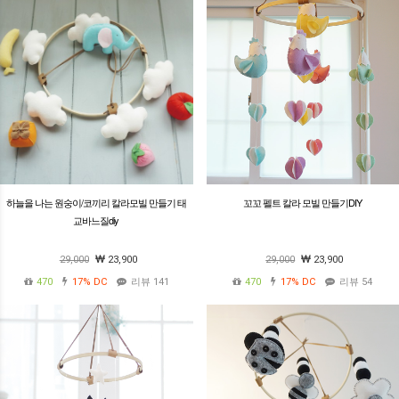
하늘을 나는 원숭이/코끼리 칼라모빌 만들기 태
꼬꼬 펠트 칼라 모빌 만들기DIY
교바느질diy
29,000
23,900
29,000
23,900
470
17%
DC
리뷰 141
470
17%
DC
리뷰 54