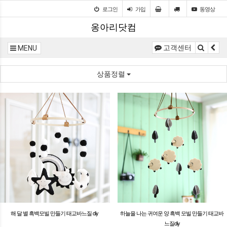
로그인
가입
동영상
옹아리닷컴
고객센터
MENU
상품정렬
해 달 별 흑백모빌 만들기 태교바느질 diy
하늘을 나는 귀여운 양 흑백 모빌 만들기 태교바
느질diy