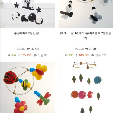
부엉이 흑백모빌 만들기
(태교바느질DIY) 벅스Bugs 흑백 펠트 모빌 만들
기
31,700
26,700
26,700
21,700
530
15%
DC
리뷰 33
430
18%
DC
리뷰 379