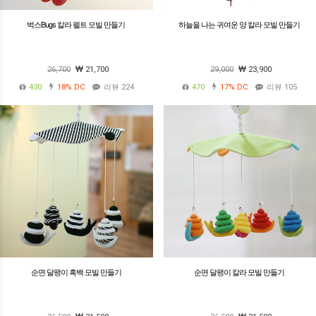
벅스Bugs 칼라 펠트 모빌 만들기
하늘을 나는 귀여운 양 칼라 모빌 만들기
26,700
21,700
29,000
23,900
430
18%
DC
리뷰 224
470
17%
DC
리뷰 105
순면 달팽이 흑백 모빌 만들기
순면 달팽이 칼라 모빌 만들기