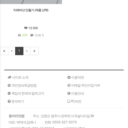
타래버선 만들기 (제품 선택)
13,900
270
리뷰 5
1
사이트 소개
이용약관
개인정보취급방침
이메일 무단수집거부
책임의 한계와 법적고지
이용안내
문의하기
PC버전
옹아리닷컴
주소 : 강원도 원주시 판부면 서곡널다리길 38
대표 : 박재석,김예니
전화 :
0505-527-0070