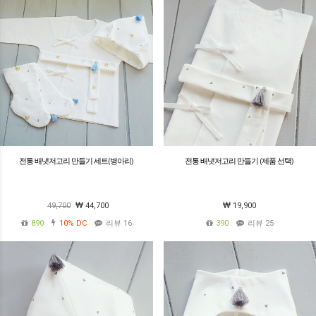
전통 배냇저고리 만들기 세트(병아리)
전통 배냇저고리 만들기 (제품 선택)
49,700
44,700
19,900
890
10%
DC
리뷰 16
390
리뷰 25