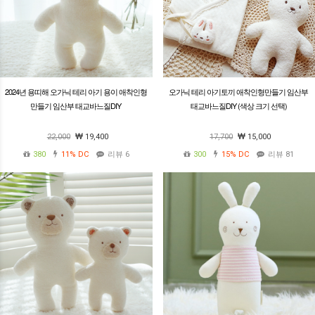
2024년 용띠해 오가닉 테리 아기 용이 애착인형
오가닉 테리 아기토끼 애착인형만들기 임산부
만들기 임산부 태교바느질DIY
태교바느질DIY (색상 크기 선택)
22,000
19,400
17,700
15,000
380
11%
DC
리뷰 6
300
15%
DC
리뷰 81