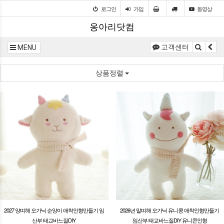
로그인
가입
동영상
옹아리닷컴
고객센터
MENU
상품정렬
2027 양띠해 오가닉 순양이 애착인형만들기 임
2026년 말띠해 오가닉 유니콩 애착인형만들기
산부 태교바느질DIY
임산부 태교바느질DIY 유니콘인형