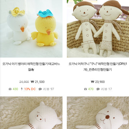
오가닉 아기 병아리 애착인형 만들기 태교바느
오가닉 어처구니 "구니" 애착인형 만들기(DIY)(1
질diy
개)_컨츄리인형만들기
24,900
21,500
23,900
430
13%
DC
리뷰 97
470
리뷰 17