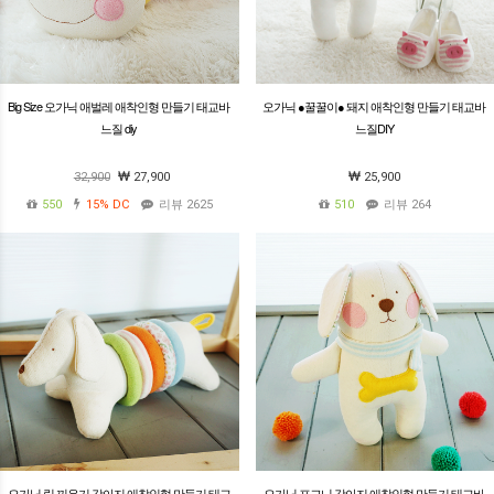
Big Size 오가닉 애벌레 애착인형 만들기 태교바
오가닉 ●꿀꿀이● 돼지 애착인형 만들기 태교바
느질 diy
느질DIY
32,900
27,900
25,900
550
15%
DC
리뷰 2625
510
리뷰 264
오가닉 링 끼우기 강아지 애착인형 만들기 태교
오가닉 포그니 강아지 애착인형 만들기 태교바