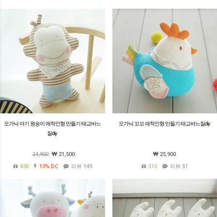
오가닉 아기 원숭이 애착인형 만들기 태교바느
오가닉 꼬꼬 애착인형 만들기 태교바느질diy
질diy
24,900
21,500
25,900
430
13%
DC
리뷰 149
510
리뷰 51