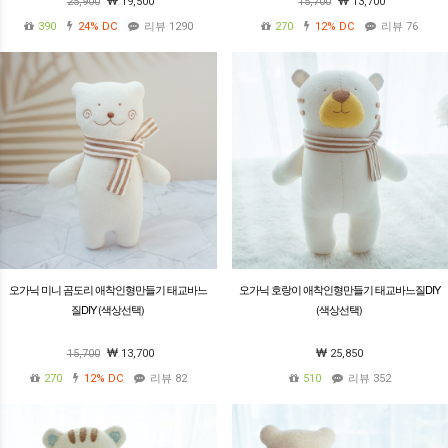
25,900
19,500
15,700
13,700
390
24%
DC
리뷰 1290
270
12%
DC
리뷰 76
오가닉 미니 곰도리 애착인형만들기 태교바느
오가닉 호랑이 애착인형만들기 태교바느질DIY
질DIY (색상선택)
(색상선택)
15,700
13,700
25,850
270
12%
DC
리뷰 82
510
리뷰 352