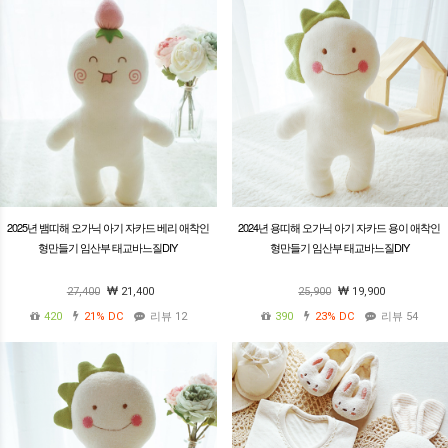
2025년 뱀띠해 오가닉 아기 자카드 베리 애착인
2024년 용띠해 오가닉 아기 자카드 용이 애착인
형만들기 임산부 태교바느질DIY
형만들기 임산부 태교바느질DIY
27,400
21,400
25,900
19,900
420
21%
DC
리뷰 12
390
23%
DC
리뷰 54