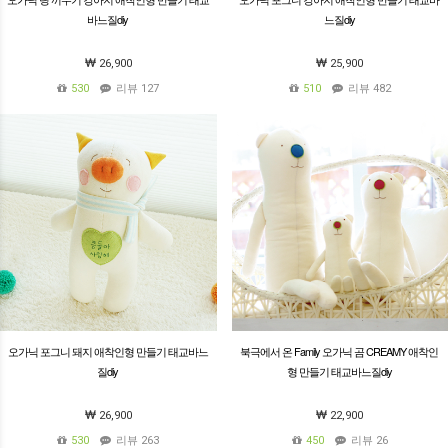
바느질diy
느질diy
26,900
25,900
530
리뷰 127
510
리뷰 482
오가닉 포그니 돼지 애착인형 만들기 태교바느
북극에서 온 Family 오가닉 곰 CREAMY 애착인
질diy
형 만들기 태교바느질diy
26,900
22,900
530
리뷰 263
450
리뷰 26