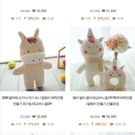
29,400
23,900
27,400
21,400
470
18%
DC
리뷰
420
21%
DC
리뷰
2026 말띠해 오가닉 아기 포니 말랑이 애착인형
뱀띠 말띠 용띠 태교바느질 DIY BOX 애착인형
만들기 유기농 태교바느질DIY
+딸랑이 만들기 선물포장
27,000
23,900
38,900
30,900
470
11%
DC
리뷰
610
20%
DC
리뷰 25