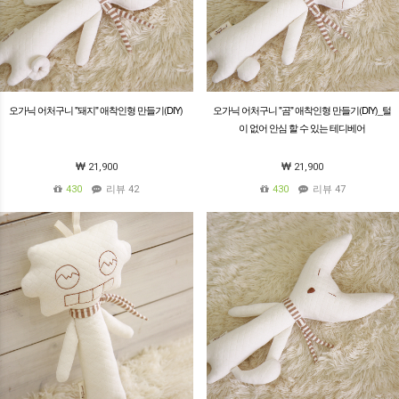
오가닉 어처구니 "돼지" 애착인형 만들기(DIY)
오가닉 어처구니 "곰" 애착인형 만들기(DIY)_털
이 없어 안심 할 수 있는 테디베어
21,900
21,900
430
리뷰 42
430
리뷰 47