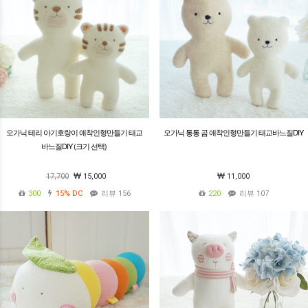
오가닉 테리 아기호랑이 애착인형만들기 태교
오가닉 통통 곰 애착인형만들기 태교바느질DIY
바느질DIY (크기 선택)
17,700
15,000
11,000
300
15%
DC
리뷰 156
220
리뷰 107