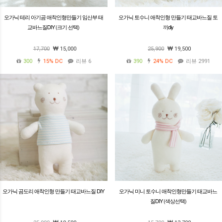
오가닉 테리 아기곰 애착인형만들기 임산부 태
오가닉 토수니 애착인형 만들기 태교바느질 토
교바느질DIY (크기 선택)
끼diy
17,700
15,000
25,900
19,500
300
15%
DC
리뷰 6
390
24%
DC
리뷰 2991
오가닉 곰도리 애착인형 만들기 태교바느질 DIY
오가닉 미니 토수니 애착인형만들기 태교바느
질DIY (색상선택)