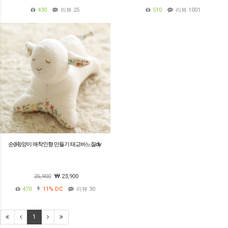
430
리뷰 25
510
리뷰 1001
순(純)양이 애착인형 만들기 태교바느질diy
26,900
23,900
470
11%
DC
리뷰 30
1