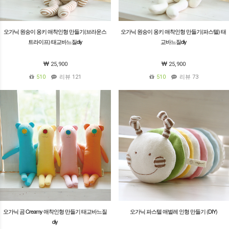
오가닉 원숭이 옹키 애착인형 만들기(브라운스
오가닉 원숭이 옹키 애착인형 만들기(파스텔) 태
트라이프) 태교바느질diy
교바느질diy
25,900
25,900
510
리뷰 121
510
리뷰 73
오가닉 곰 Creamy 애착인형 만들기 태교바느질
오가닉 파스텔 애벌레 인형 만들기 (DIY)
diy