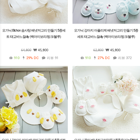
오가닉 Bichon 솜사탕 배냇저고리 만들기 5종세
오가닉 강아지 아플리케 배냇저고리 만들기 5종
트 태교바느질diy (백아이보리/핑크/블루)
세트 태교바느질diy (백아이보리/핑크/블루)
64,800
45,800
62,800
45,800
910
29%
DC
리뷰 91
910
27%
DC
리뷰 372
오가닉 강아지 퍼피 배냇저고리 만들기 5종세트
오가닉 꿀이 배냇저고리만들기5종유기농DIY세