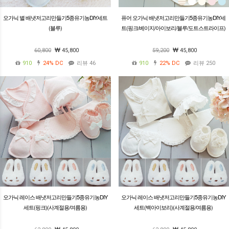
오가닉 별 배냇저고리만들기5종유기농DIY세트
퓨어 오가닉 배냇저고리만들기5종유기농DIY세
(블루)
트(핑크/베이지/아이보리/블루/도트스트라이프)
60,800
45,800
59,200
45,800
910
24%
DC
리뷰 46
910
22%
DC
리뷰 250
오가닉 레이스 배냇저고리만들기5종유기농DIY
오가닉 레이스 배냇저고리만들기5종유기농DIY
세트(핑크)(사계절용/여름용)
세트(백아이보리)(사계절용/여름용)