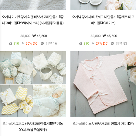
오가닉 아기호랑이 와펜 배냇저고리만들기 5종
오가닉 강아지 배냇저고리 만들기 5종세트 태교
태교바느질DIY (백아이보리) (사계절용/여름용)
바느질DIY(레이스)
65,800
45,800
62,800
45,800
910
30%
DC
리뷰 16
910
27%
DC
리뷰 83
오가닉 지그재그 배냇저고리만들기5종유기농
오가닉 레이스깃 배냇저고리 만들기 (세미 DIY)
DIY세트(블루/옐로우)