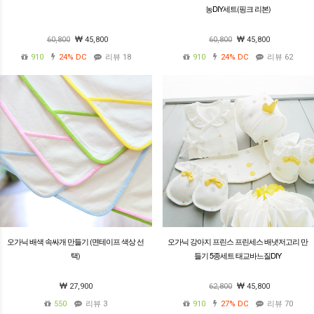
농DIY세트(핑크 리본)
60,800
45,800
60,800
45,800
910
24%
DC
리뷰 18
910
24%
DC
리뷰 62
오가닉 배색 속싸개 만들기 (면테이프 색상 선
오가닉 강아지 프린스 프린세스 배냇저고리 만
택)
들기 5종세트 태교바느질DIY
27,900
62,800
45,800
550
리뷰 3
910
27%
DC
리뷰 70