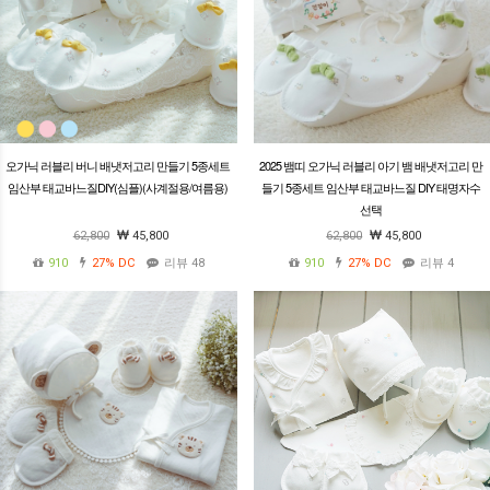
오가닉 러블리 버니 배냇저고리 만들기 5종세트
2025 뱀띠 오가닉 러블리 아기 뱀 배냇저고리 만
임산부 태교바느질DIY(심플)(사계절용/여름용)
들기 5종세트 임산부 태교바느질 DIY 태명자수
선택
62,800
45,800
62,800
45,800
910
27%
DC
리뷰 48
910
27%
DC
리뷰 4