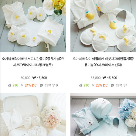
오가닉 삐약이 배냇저고리만들기5종유기농DIY
오가닉 삐약이 아플리케 배냇저고리만들기5종
세트①(백아이보리/핑크/블루)
유기농DIY세트(레이스 선택)
60,800
45,800
63,800
45,800
910
24%
DC
리뷰 310
910
28%
DC
리뷰 57