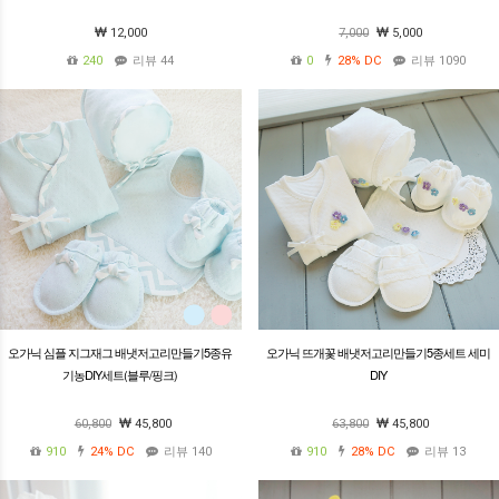
12,000
7,000
5,000
240
리뷰 44
0
28%
DC
리뷰 1090
오가닉 심플 지그재그 배냇저고리만들기5종유
오가닉 뜨개꽃 배냇저고리만들기5종세트 세미
기농DIY세트(블루/핑크)
DIY
60,800
45,800
63,800
45,800
910
24%
DC
리뷰 140
910
28%
DC
리뷰 13