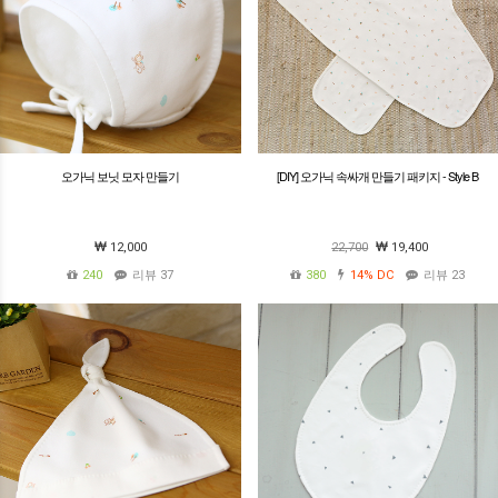
오가닉 보닛 모자 만들기
[DIY] 오가닉 속싸개 만들기 패키지 - Style B
12,000
22,700
19,400
240
리뷰 37
380
14%
DC
리뷰 23