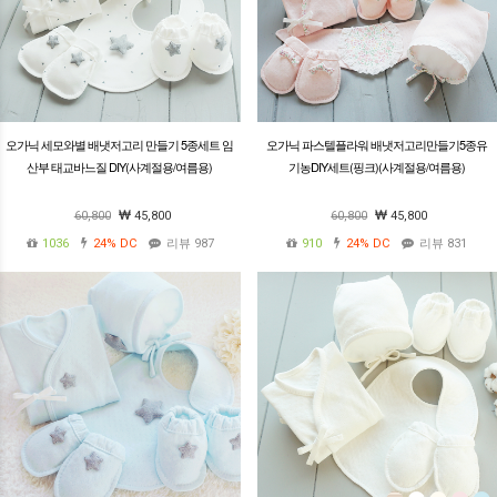
오가닉 세모와별 배냇저고리 만들기 5종세트 임
오가닉 파스텔플라워 배냇저고리만들기5종유
산부 태교바느질 DIY(사계절용/여름용)
기농DIY세트(핑크)(사계절용/여름용)
60,800
45,800
60,800
45,800
1036
24%
DC
리뷰 987
910
24%
DC
리뷰 831