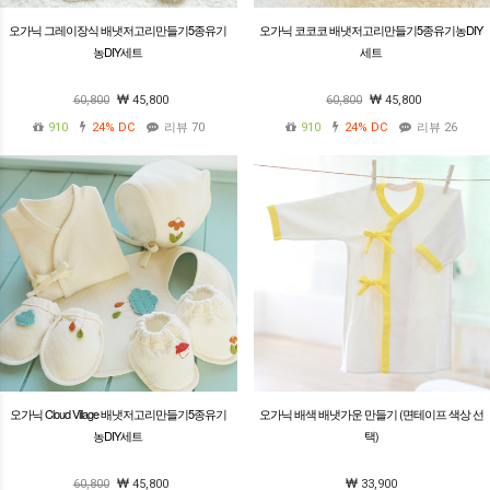
오가닉 그레이장식 배냇저고리만들기5종유기
오가닉 코코코 배냇저고리만들기5종유기농DIY
농DIY세트
세트
60,800
45,800
60,800
45,800
910
24%
DC
리뷰 70
910
24%
DC
리뷰 26
오가닉 Cloud Village 배냇저고리만들기5종유기
오가닉 배색 배냇가운 만들기 (면테이프 색상 선
농DIY세트
택)
60,800
45,800
33,900