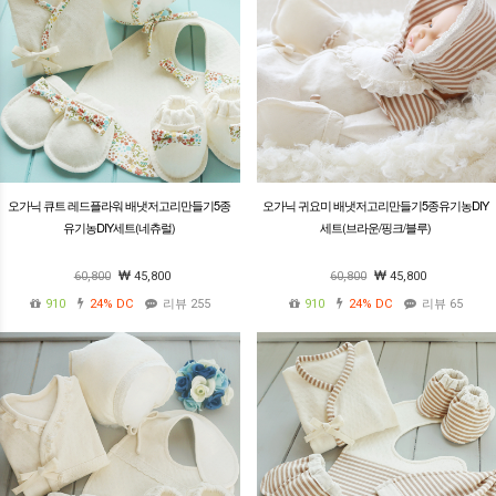
오가닉 큐트 레드플라워 배냇저고리만들기5종
오가닉 귀요미 배냇저고리만들기5종유기농DIY
유기농DIY세트(네츄럴)
세트(브라운/핑크/블루)
60,800
45,800
60,800
45,800
910
24%
DC
리뷰 255
910
24%
DC
리뷰 65