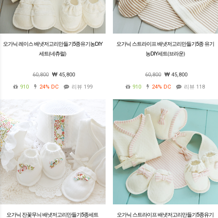
오가닉 레이스 배냇저고리만들기5종유기농DIY
오가닉 스트라이프 배냇저고리만들기5종 유기
세트(네츄럴)
농DIY세트(브라운)
60,800
45,800
60,800
45,800
910
24%
DC
리뷰 199
910
24%
DC
리뷰 118
오가닉 잔꽃무늬 배냇저고리만들기5종세트
오가닉 스트라이프 배냇저고리만들기5종유기