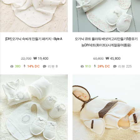
[DIY] 오가닉 속싸개 만들기 패키지 - Style A
오가닉 큐트 플라워 배냇저고리만들기5종유기
농DIY세트(화이트)(사계절용/여름용)
22,700
19,400
60,800
45,800
380
14%
DC
리뷰 8
910
24%
DC
리뷰 225