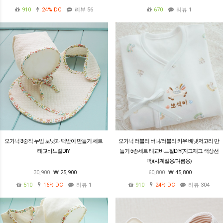
910
24%
DC
리뷰 56
670
리뷰 1
오가닉 3중직 누빔 보닛과 턱받이 만들기 세트
오가닉 러블리 버니/러블리 카우 배냇저고리 만
태교바느질DIY
들기 5종세트 태교바느질DIY(지그재그 색상선
택)(사계절용/여름용)
30,900
25,900
60,800
45,800
510
16%
DC
리뷰 1
910
24%
DC
리뷰 304