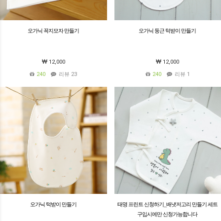
오가닉 꼭지모자 만들기
오가닉 둥근 턱받이 만들기
12,000
12,000
240
리뷰 23
240
리뷰 1
오가닉 턱받이 만들기
태명 프린트 신청하기_배냇저고리 만들기 세트
구입시에만 신청가능합니다