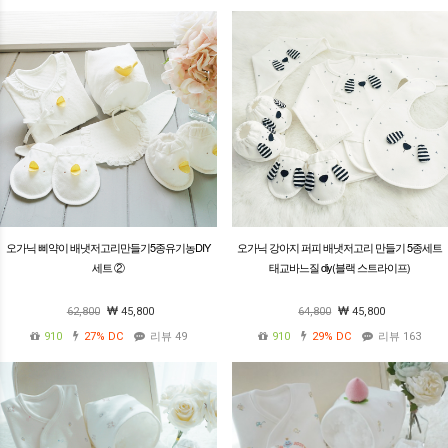
오가닉 삐약이 배냇저고리만들기5종유기농DIY
오가닉 강아지 퍼피 배냇저고리 만들기 5종세트
세트 ②
태교바느질 diy(블랙 스트라이프)
62,800
45,800
64,800
45,800
910
27%
DC
리뷰 49
910
29%
DC
리뷰 163