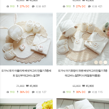
62,800
45,800
62,800
45,800
910
27%
DC
리뷰 601
910
27%
DC
리뷰 421
오가닉 토끼 아플리케 배냇저고리 만들기 5종세
오가닉 아기호랑이 와펜 배냇저고리만들기 5종
트 임산부 태교바느질 DIY
태교바느질DIY (사계절용/여름용)
71,800
45,800
65,800
45,800
910
36%
DC
리뷰 127
910
30%
DC
리뷰 115