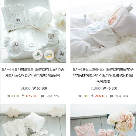
오가닉 세모 태명포인트 배냇저고리 만들기 5종
오가닉 프린스/프린세스 배냇저고리만들기5종
세트 바느질태교DIY (뱀띠/말띠) 계절선택
유기농DIY세트(백아이보리/핑크/블루)(사계절
용/여름용)
64,800
55,800
60,800
45,800
1110
13%
DC
리뷰 725
910
24%
DC
리뷰 784