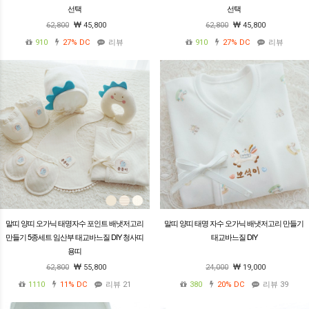
선택
선택
62,800
45,800
62,800
45,800
910
27%
DC
리뷰
910
27%
DC
리뷰
말띠 양띠 오가닉 태명자수 포인트 배냇저고리
말띠 양띠 태명 자수 오가닉 배냇저고리 만들기
만들기 5종세트 임산부 태교바느질 DIY 청사띠
태교바느질 DIY
용띠
62,800
55,800
24,000
19,000
1110
11%
DC
리뷰 21
380
20%
DC
리뷰 39