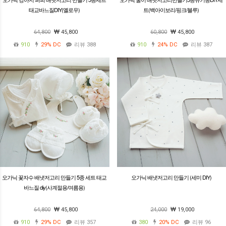
태교바느질DIY(옐로우)
트(백아이보리/핑크/블루)
64,800
45,800
60,800
45,800
910
29%
DC
리뷰 388
910
24%
DC
리뷰 387
오가닉 꽃자수 배냇저고리 만들기 5종 세트 태교
오가닉 배냇저고리 만들기 (세미 DIY)
바느질 diy(사계절용/여름용)
64,800
45,800
24,000
19,000
910
29%
DC
리뷰 357
380
20%
DC
리뷰 96