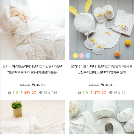
오가닉 파스텔플라워 배냇저고리만들기5종유
오가닉 러블리 버니 배냇저고리 만들기 5종세트
기농DIY세트(화이트)(사계절용/여름용)
임산부 태교바느질DIY 태명자수 선택
60,800
45,800
62,800
45,800
910
24%
DC
리뷰 424
910
27%
DC
리뷰 51