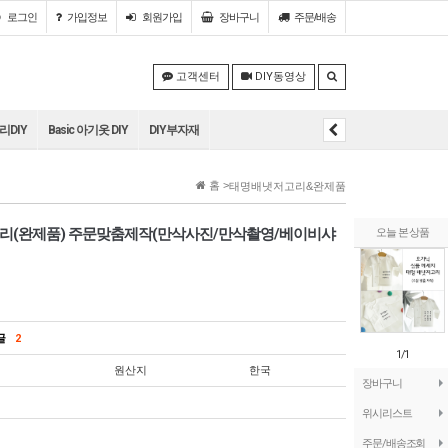
로그인
가입정보
회원
가입
장바구니
주문/배송
고객센터
DIY동영상
DIY
Basic 아기옷 DIY
DIY부자재
홈 >
태명배냇저고리&완제품
고리(완제품) 주문맞춤제작(만삭사진/만삭촬영/베이비샤
오늘 본 상품
의글
2
1/1
원산지
한국
장바구니
위시리스트
주문/배송조회