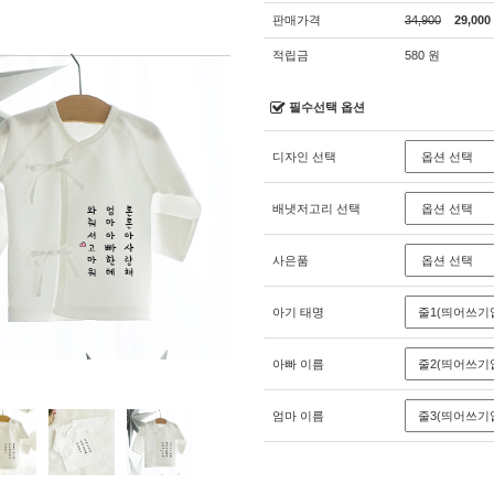
판매가격
34,900
29,000
적립금
580 원
필수선택 옵션
디자인 선택
배냇저고리 선택
사은품
아기 태명
아빠 이름
엄마 이름