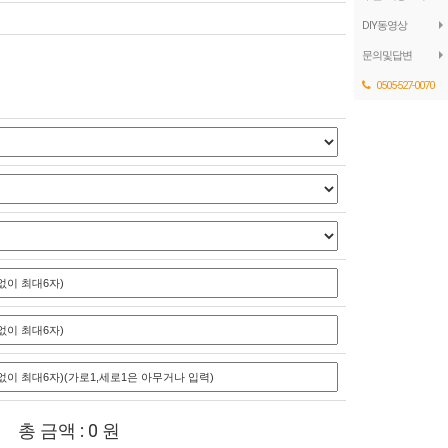
DIY동영상
문의및답변
0505-527-0070
총 금액 :
0
원