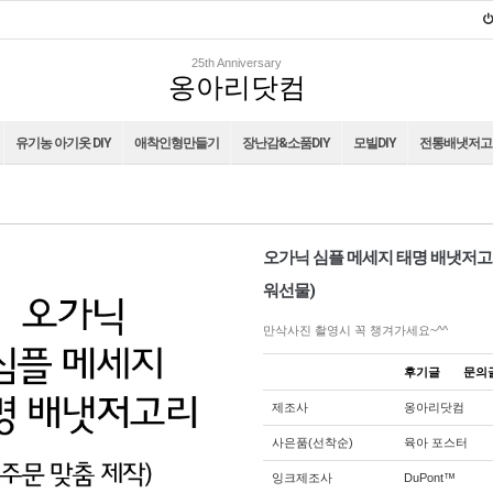
25th Anniversary
옹아리닷컴
유기농 아기옷 DIY
애착인형만들기
장난감&소품DIY
모빌DIY
전통배냇저고리
오가닉 심플 메세지 태명 배냇저
워선물)
만삭사진 촬영시 꼭 챙겨가세요~^^
후기글
문
제조사
옹아리닷컴
사은품(선착순)
육아 포스터
잉크제조사
DuPont™