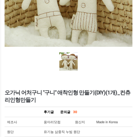
오가닉 어처구니 "구니" 애착인형 만들기(DIY)(1개)_컨츄
리인형만들기
후기글
문의글
30
제조사
옹아리닷컴
원산지
Made in Korea
원단
유기농 삼중직 누빔 원단