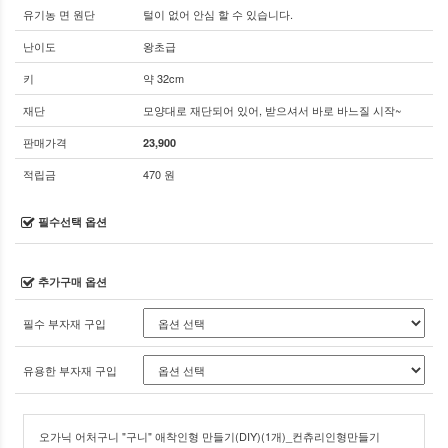
유기농 면 원단
털이 없어 안심 할 수 있습니다.
난이도
왕초급
키
약 32cm
재단
모양대로 재단되어 있어, 받으셔서 바로 바느질 시작~
판매가격
23,900
적립금
470 원
필수선택 옵션
추가구매 옵션
필수 부자재 구입
유용한 부자재 구입
오가닉 어처구니 "구니" 애착인형 만들기(DIY)(1개)_컨츄리인형만들기