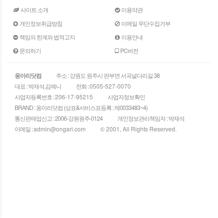
사이트 소개
이용약관
개인정보취급방침
이메일 무단수집거부
책임의 한계와 법적고지
이용안내
문의하기
PC버전
옹아리닷컴
주소 : 강원도 원주시 판부면 서곡널다리길 38
대표 : 박재석,김예니
전화 :
0505-527-0070
사업자등록번호 :
206-17-95215
사업자정보확인
BRAND : 옹아리닷컴 (상표&서비스표등록 : 제0033483~4)
통신판매업신고 : 2006-강원원주-0124
개인정보관리책임자 : 박재석
이메일 :
admin@ongari.com
© 2001, All Rights Reserved.