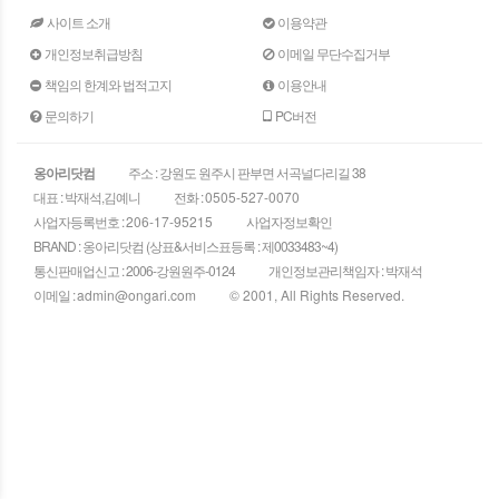
사이트 소개
이용약관
개인정보취급방침
이메일 무단수집거부
책임의 한계와 법적고지
이용안내
문의하기
PC버전
옹아리닷컴
주소 : 강원도 원주시 판부면 서곡널다리길 38
대표 : 박재석,김예니
전화 :
0505-527-0070
사업자등록번호 :
206-17-95215
사업자정보확인
BRAND : 옹아리닷컴 (상표&서비스표등록 : 제0033483~4)
통신판매업신고 : 2006-강원원주-0124
개인정보관리책임자 : 박재석
이메일 :
admin@ongari.com
© 2001, All Rights Reserved.