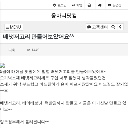
로그인
가입
동영상
옹아리닷컴
고객센터
MENU
배냇저고리 만들어보았어요^^
따치
1449
5월에 태어날 첫딸에게 입힐 배냇저고리를 만들어보았어요~
오가닉소재 배냇저고리세트 구입 너무 잘했다 생각들었던건
소재가 워낙 부드럽고 바느질하기 손이 아프지않았어요 바느질도 잘되었
구요
배냇저고리, 베이베보닛, 턱받침까지 만들고 지금은 아기신발 만들고 있
어요~~
링크첨부해서 올려봅니다^^