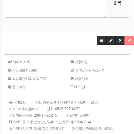
등록
사이트 소개
이용약관
개인정보취급방침
이메일 무단수집거부
책임의 한계와 법적고지
이용안내
문의하기
PC버전
옹아리닷컴
주소 : 강원도 원주시 판부면 서곡널다리길 38
대표 : 박재석,김예니
전화 :
0505-527-0070
사업자등록번호 :
206-17-95215
사업자정보확인
BRAND : 옹아리닷컴 (상표&서비스표등록 : 제0033483~4)
통신판매업신고 : 2006-강원원주-0124
개인정보관리책임자 : 박재석