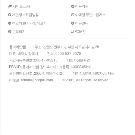
사이트 소개
이용약관
개인정보취급방침
이메일 무단수집거부
책임의 한계와 법적고지
이용안내
문의하기
PC버전
옹아리닷컴
주소 : 강원도 원주시 판부면 서곡널다리길 38
대표 : 박재석,김예니
전화 :
0505-527-0070
사업자등록번호 :
206-17-95215
사업자정보확인
BRAND : 옹아리닷컴 (상표&서비스표등록 : 제0033483~4)
통신판매업신고 : 2006-강원원주-0124
개인정보관리책임자 : 박재석
이메일 :
admin@ongari.com
© 2001, All Rights Reserved.