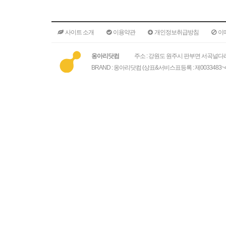
사이트 소개
이용약관
개인정보취급방침
이
옹아리닷컴
주소 : 강원도 원주시 판부면 서곡널다리
BRAND : 옹아리닷컴 (상표&서비스표등록 : 제0033483~4