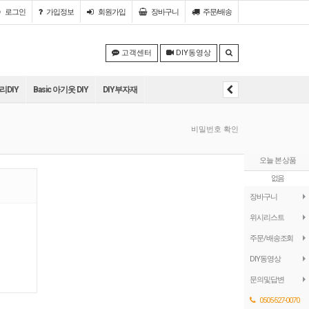
로그인
가입정보
회원
가입
장바구니
주문/배송
고객센터
DIY동영상
DIY
Basic 아기옷 DIY
DIY부자재
비밀번호 확인
오늘 본 상품
없음
장바구니
위시리스트
주문/배송조회
DIY동영상
문의및답변
0505-527-0070