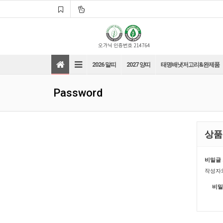
2026 말띠
2027 양띠
태명배냇저고리&완제품
Password
상품
바로가기
바로가기
비밀글 
작성자와
바로가기
바로가기
비밀
바로가기