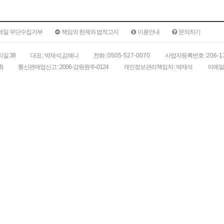
메일 무단수집거부
책임의 한계와 법적고지
이용안내
문의하기
길 38
대표 : 박재석,김예니
전화 :
0505-527-0070
사업자등록번호 :
206-1
)
통신판매업신고 : 2006-강원원주-0124
개인정보관리책임자 : 박재석
이메일 