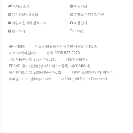
사이트 소개
이용약관
개인정보취급방침
이메일 무단수집거부
책임의 한계와 법적고지
이용안내
문의하기
PC버전
옹아리닷컴
주소 : 강원도 원주시 판부면 서곡널다리길 38
대표 : 박재석,김예니
전화 :
0505-527-0070
사업자등록번호 :
206-17-95215
사업자정보확인
BRAND : 옹아리닷컴 (상표&서비스표등록 : 제0033483~4)
통신판매업신고 : 2006-강원원주-0124
개인정보관리책임자 : 박재석
이메일 :
admin@ongari.com
© 2001, All Rights Reserved.