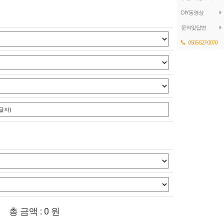
DIY동영상
문의및답변
0505-527-0070
총 금액 :
0
원