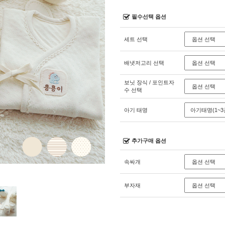
필수선택 옵션
세트 선택
배냇저고리 선택
보닛 장식 / 포인트자
수 선택
아기 태명
추가구매 옵션
속싸개
부자재