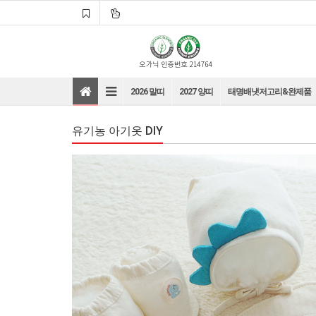
2026 말띠
2027 양띠
태명배냇저고리&완제품
유기농 아기옷 DIY
바로가기
바로가기
바로가기