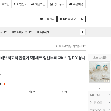
로그인
가입정보
회원
가입
장바구니
주문/배송
고객센터
DIY동영상
DIY
Basic 아기옷 DIY
DIY부자재
홈 >
유기농 아기옷 DIY
 배냇저고리 만들기 5종세트 임산부 태교바느질 DIY 청사
오늘 본 상품
~
의글
11
1/1
원산지
한국
장바구니
위시리스트
주문/배송조회