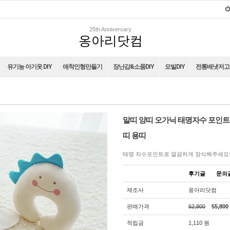
25th Anniversary
옹아리닷컴
유기농 아기옷 DIY
애착인형만들기
장난감&소품DIY
모빌DIY
전통배냇저고리
말띠 양띠 오가닉 태명자수 포인트
띠 용띠
태명 자수포인트로 깔끔하게 장식해주세요
후기글
문
제조사
옹아리닷컴
판매가격
62,800
55,800
적립금
1,110 원