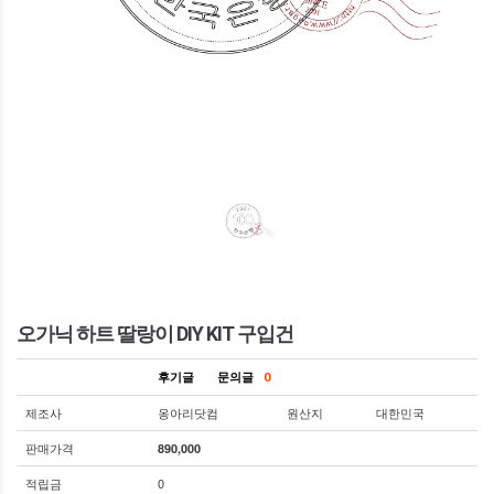
오가닉 하트 딸랑이 DIY KIT 구입건
후기글
문의글
0
제조사
옹아리닷컴
원산지
대한민국
판매가격
890,000
적립금
0