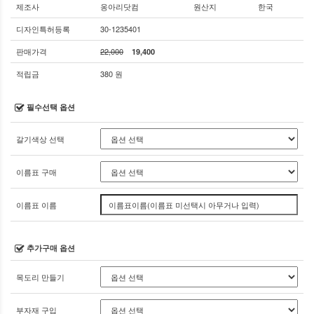
제조사
옹아리닷컴
원산지
한국
디자인특허등록
30-1235401
판매가격
22,000
19,400
적립금
380 원
필수선택 옵션
갈기색상 선택
이름표 구매
이름표 이름
추가구매 옵션
목도리 만들기
부자재 구입