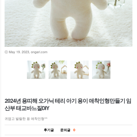
ⓒ May 19. 2023, ongari.com
2024년 용띠해 오가닉 테리 아기 용이 애착인형만들기 임
산부 태교바느질DIY
귀엽고 발랄한 용 애착인형^^
후기글
문의글
0