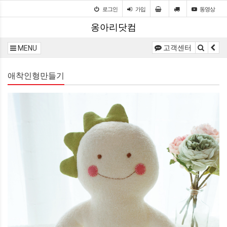
로그인
가입
동영상
옹아리닷컴
고객센터
MENU
애착인형만들기