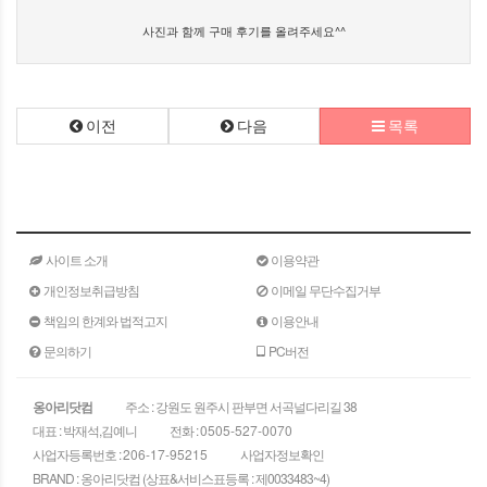
사진과 함께 구매 후기를 올려주세요^^
이전
다음
목록
사이트 소개
이용약관
개인정보취급방침
이메일 무단수집거부
책임의 한계와 법적고지
이용안내
문의하기
PC버전
옹아리닷컴
주소 : 강원도 원주시 판부면 서곡널다리길 38
대표 : 박재석,김예니
전화 :
0505-527-0070
사업자등록번호 :
206-17-95215
사업자정보확인
BRAND : 옹아리닷컴 (상표&서비스표등록 : 제0033483~4)