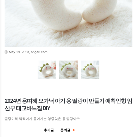
ⓒ May 19. 2023, ongari.com
2024년 용띠해 오가닉 아기 용 딸랑이 만들기 애착인형 임
산부 태교바느질 DIY
딸랑이와 삑삑이가 들어가는 앙증맞은 용 딸랑이^^
후기글
문의글
0