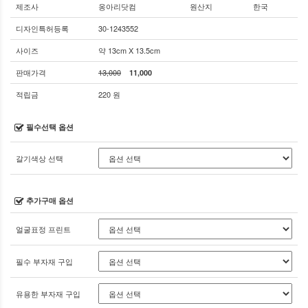
제조사
옹아리닷컴
원산지
한국
디자인특허등록
30-1243552
사이즈
약 13cm X 13.5cm
판매가격
13,000
11,000
적립금
220 원
필수선택 옵션
갈기색상 선택
추가구매 옵션
얼굴표정 프린트
필수 부자재 구입
유용한 부자재 구입