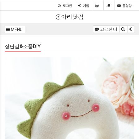
로그인
가입
동영상
옹아리닷컴
고객센터
MENU
장난감&소품DIY