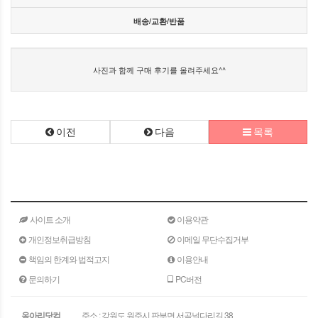
배송/교환/반품
사진과 함께 구매 후기를 올려주세요^^
이전
다음
목록
사이트 소개
이용약관
개인정보취급방침
이메일 무단수집거부
책임의 한계와 법적고지
이용안내
문의하기
PC버전
옹아리닷컴
주소 : 강원도 원주시 판부면 서곡널다리길 38