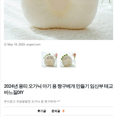
ⓒ May 19. 2023, ongari.com
2024년 용띠 오가닉 아기 용 짱구베개 만들기 임산부 태교
바느질DIY
부드럽고 귀염발랄한 오가닉 용 짱구베개~^^
후기글
문의글
0