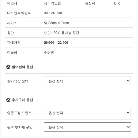
제조사
옹아리닷컴
원산지
한국
디자인특허등록
30-1240730
사이즈
약 22cm X 24cm
원단
순면 100% 유기농 원단
판매가격
23,900
22,400
적립금
440 원
필수선택 옵션
갈기색상 선택
추가구매 옵션
얼굴표정 프린트
필수 부자재 구입