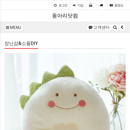
로그인
가입
동영상
옹아리닷컴
고객센터
MENU
장난감&소품DIY