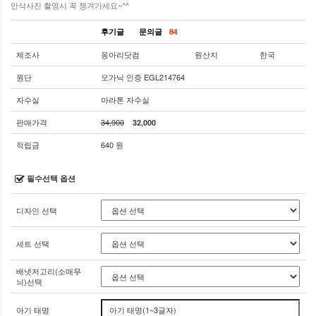
만삭사진 촬영시 꼭 챙겨가세요~^^
후기글
문의글
84
제조사
옹아리닷컴
원산지
한국
원단
오가닉 인증 EGL214764
자수실
마라톤 자수실
판매가격
34,900
32,000
적립금
640 원
필수선택 옵션
디자인 선택
세트 선택
배냇저고리(소매무
늬)선택
아기 태명