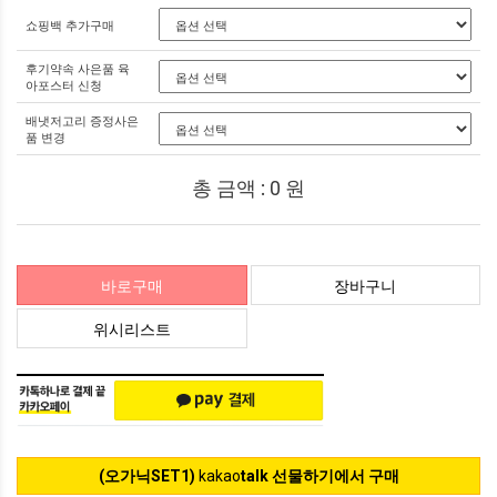
쇼핑백 추가구매
후기약속 사은품 육
아포스터 신청
배냇저고리 증정사은
품 변경
총 금액 :
0
원
바로구매
장바구니
위시리스트
(오가닉SET1)
kakao
talk 선물하기에서 구매