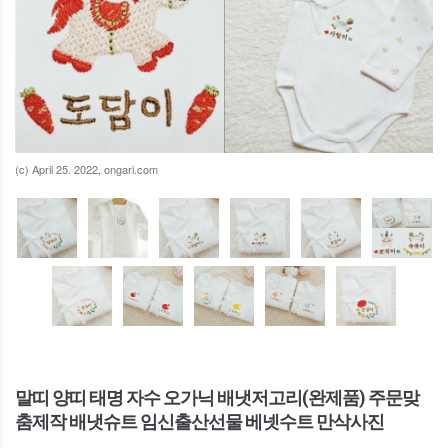
(c) April 25. 2022, ongari.com
말띠 양띠 태명 자수 오가닉 배냇저고리(완제품) 주문맞
춤제작 배냇슈트 임신출산선물 베넷수트 만삭사진