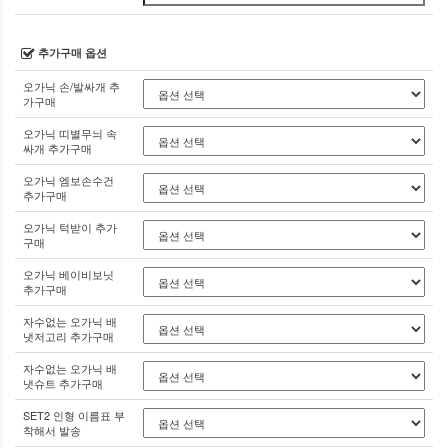
추가구매 옵션
오가닉 손/발싸개 추
가구매
오가닉 띠별무늬 속
싸개 추가구매
오가닉 엠보손수건
추가구매
오가닉 턱받이 추가
구매
오가닉 베이비보닛
추가구매
자수없는 오가닉 배
냇저고리 추가구매
자수없는 오가닉 배
냇슈트 추가구매
SET2 인형 이름표 부
착해서 발송