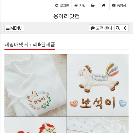
로그인
가입
동영상
옹아리닷컴
고객센터
MENU
태명배냇저고리&완제품