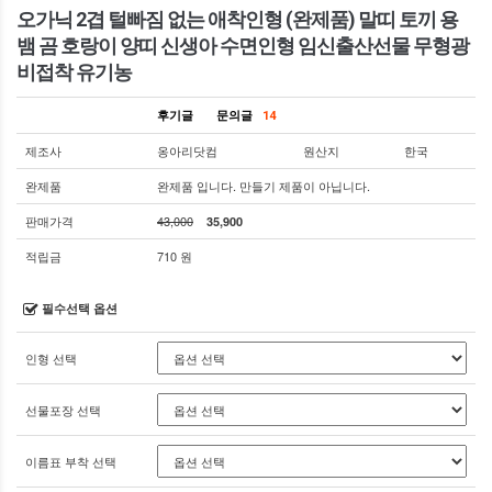
오가닉 2겹 털빠짐 없는 애착인형 (완제품) 말띠 토끼 용
뱀 곰 호랑이 양띠 신생아 수면인형 임신출산선물 무형광
비접착 유기농
후기글
문의글
14
제조사
옹아리닷컴
원산지
한국
완제품
완제품 입니다. 만들기 제품이 아닙니다.
판매가격
43,000
35,900
적립금
710 원
필수선택 옵션
인형 선택
선물포장 선택
이름표 부착 선택