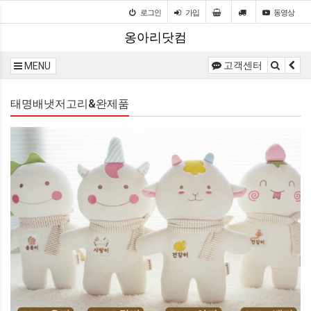
로그인
가입
동영상
옹아리닷컴
고객센터
MENU
태명배냇저고리&완제품