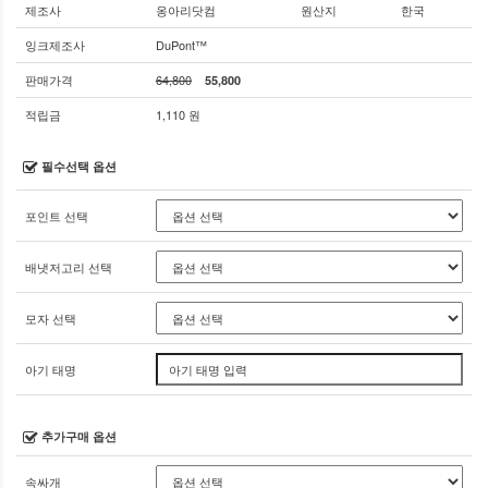
제조사
옹아리닷컴
원산지
한국
잉크제조사
DuPont™
판매가격
64,800
55,800
적립금
1,110 원
필수선택 옵션
포인트 선택
배냇저고리 선택
모자 선택
아기 태명
추가구매 옵션
속싸개