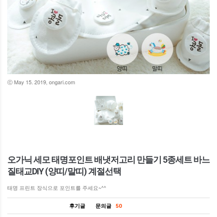
ⓒ May 15. 2019, ongari.com
오가닉 세모 태명포인트 배냇저고리 만들기 5종세트 바느
질태교DIY (양띠/말띠) 계절선택
태명 프린트 장식으로 포인트를 주세요~^^
후기글
문의글
50