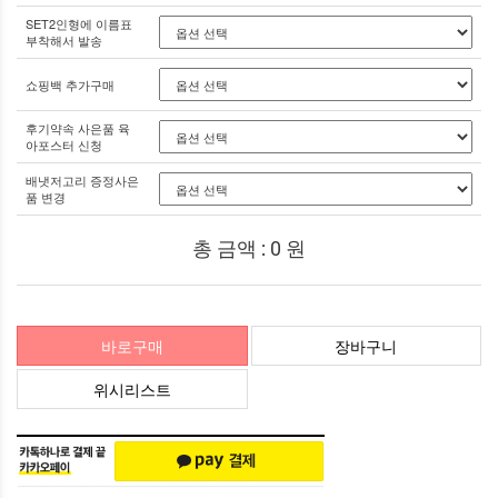
SET2인형에 이름표
부착해서 발송
쇼핑백 추가구매
후기약속 사은품 육
아포스터 신청
배냇저고리 증정사은
품 변경
총 금액 :
0
원
바로구매
장바구니
위시리스트