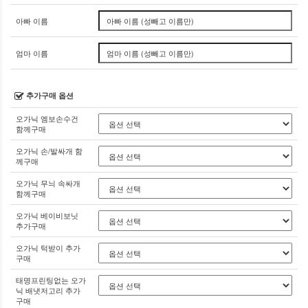
아빠 이름
엄마 이름
추가구매 옵션
오가닉 엠보손수건
함께구매
오가닉 손/발싸개 함
께구매
오가닉 무늬 속싸개
함께구매
오가닉 베이비보닛
추가구매
오가닉 턱받이 추가
구매
태명프린팅없는 오가
닉 배냇저고리 추가
구매