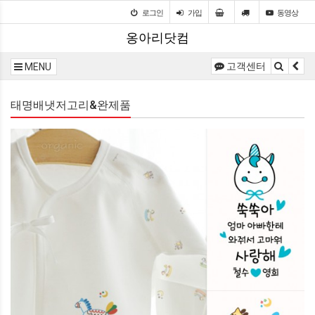
로그인
가입
동영상
옹아리닷컴
고객센터
MENU
태명배냇저고리&완제품