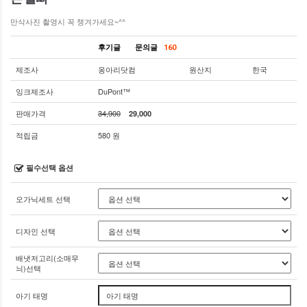
만삭사진 촬영시 꼭 챙겨가세요~^^
후기글
문의글
160
제조사
옹아리닷컴
원산지
한국
잉크제조사
DuPont™
판매가격
34,900
29,000
적립금
580 원
필수선택 옵션
오가닉세트 선택
디자인 선택
배냇저고리(소매무
늬)선택
아기 태명