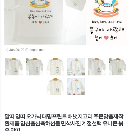
(c) Jun 20. 2017, ongari.com
말띠 양띠 오가닉 태명프린트 배냇저고리 주문맞춤제작
완제품 임신출산축하선물 만삭사진 계절선택 유니콘 붉
은 말띠