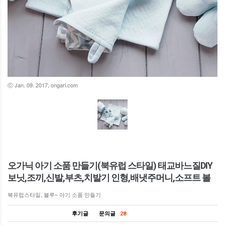
ⓒ Jan. 09. 2017, ongari.com
오가닉 아기 소품 만들기(북유럽 스타일) 태교바느질DIY
보닛,조끼,신발,부츠,치발기 인형,배냇주머니,소프트 볼
북유럽스타일, 블루~ 아기 소품 만들기
후기글
문의글
28