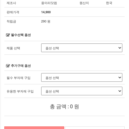
제조사
옹아리닷컴
원산지
한국
판매가격
14,900
적립금
290 원
필수선택 옵션
제품 선택
추가구매 옵션
필수 부자재 구입
유용한 부자재 구입
총 금액 :
0
원