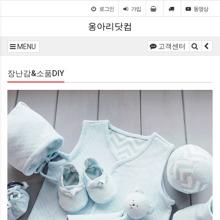
로그인
가입
동영상
옹아리닷컴
고객센터
MENU
장난감&소품DIY