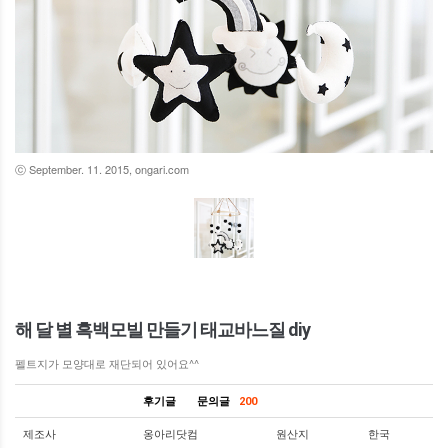
ⓒ September. 11. 2015, ongari.com
해 달 별 흑백모빌 만들기 태교바느질 diy
펠트지가 모양대로 재단되어 있어요^^
후기글
문의글
200
제조사
옹아리닷컴
원산지
한국