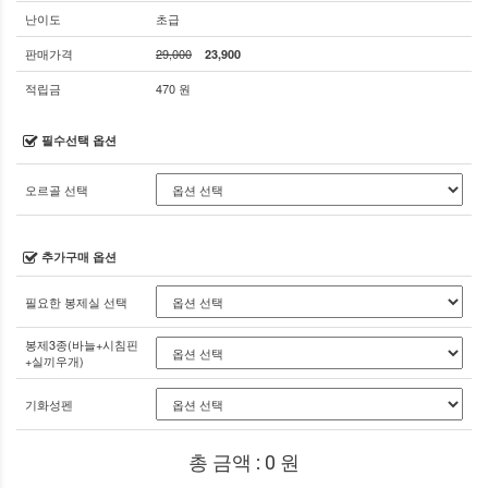
난이도
초급
판매가격
29,000
23,900
적립금
470 원
필수선택 옵션
오르골 선택
추가구매 옵션
필요한 봉제실 선택
봉제3종(바늘+시침핀
+실끼우개)
기화성펜
총 금액 :
0
원