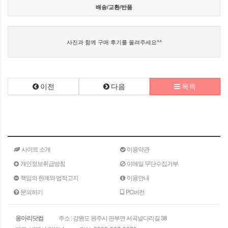
배송/교환/반품
사진과 함께 구매 후기를 올려주세요^^
이전
다음
목록
사이트 소개
이용약관
개인정보취급방침
이메일 무단수집거부
책임의 한계와 법적고지
이용안내
문의하기
PC버전
옹아리닷컴
주소 : 강원도 원주시 판부면 서곡널다리길 38