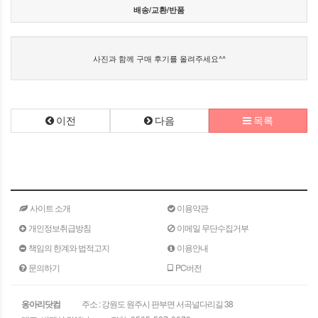
배송/교환/반품
사진과 함께 구매 후기를 올려주세요^^
이전
다음
목록
사이트 소개
이용약관
개인정보취급방침
이메일 무단수집거부
책임의 한계와 법적고지
이용안내
문의하기
PC버전
옹아리닷컴
주소 : 강원도 원주시 판부면 서곡널다리길 38