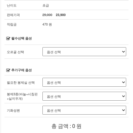
난이도
초급
판매가격
29,000
23,900
적립금
470 원
필수선택 옵션
오르골 선택
추가구매 옵션
필요한 봉제실 선택
봉제3종(바늘+시침핀
+실끼우개)
기화성펜
총 금액 :
0
원