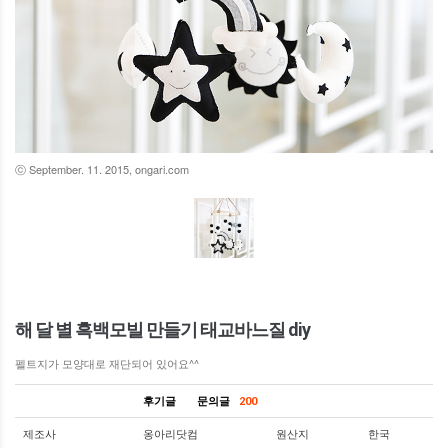
ⓒ September. 11. 2015, ongari.com
해 달 별 흑백모빌 만들기 태교바느질 diy
펠트지가 모양대로 재단되어 있어요^^
후기글
문의글
200
제조사
옹아리닷컴
원산지
한국