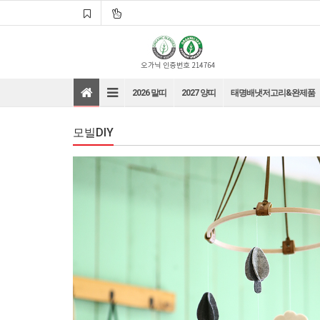
2026 말띠
2027 양띠
태명배냇저고리&완제품
모빌DIY
바로가기
바로가기
바로가기