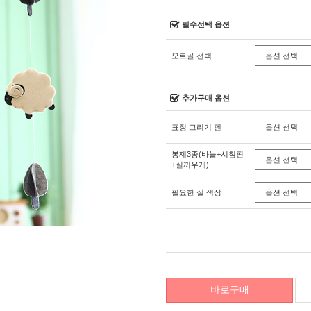
필수선택 옵션
오르골 선택
추가구매 옵션
표정 그리기 펜
봉제3종(바늘+시침핀
+실끼우개)
필요한 실 색상
바로구매