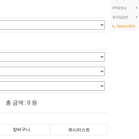
DIY동영상
문의및답변
0505-527-0070
총 금액 :
0
원
장바구니
위시리스트