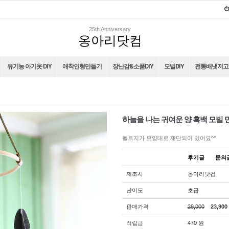
25th Anniversary
옹아리닷컴
유기농 아기옷 DIY
애착인형만들기
장난감&소품DIY
모빌DIY
전통배냇저고리
하늘을 나는 귀여운 양 흑백 모빌 
펠트지가 모양대로 재단되어 있어요^^
후기글
문
제조사
옹아리닷컴
난이도
초급
판매가격
29,000
23,900
적립금
470 원