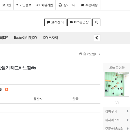
로그인
가입정보
회원
가입
장바구니
주문/배송
고객센터
DIY동영상
DIY
Basic 아기옷 DIY
DIY부자재
홈 >
모빌DIY
만들기 태교바느질diy
오늘 본 상품
의글
82
원산지
한국
1/1
장바구니
위시리스트
주문/배송조회