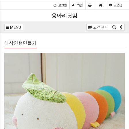
로그인
가입
동영상
옹아리닷컴
고객센터
MENU
애착인형만들기