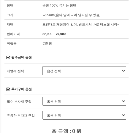
원단
순면 100% 유기농 원단
크기
약 54cm(솜의 양에 따라 달라질 수 있음)
재단
모양대로 재단되어 있어, 받으셔서 바로 바느질 시작~
판매가격
32,900
27,900
적립금
550 원
필수선택 옵션
애벌레 선택
추가구매 옵션
필수 부자재 구입
유용한 부자재 구입
총 금액 :
0
원