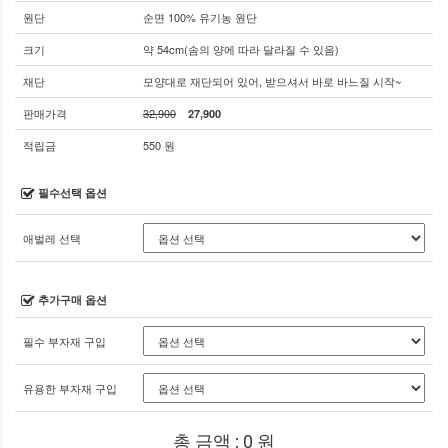
원단
순면 100% 유기농 원단
크기
약 54cm(솜의 양에 따라 달라질 수 있음)
재단
모양대로 재단되어 있어, 받으셔서 바로 바느질 시작~
판매가격
32,900
27,900
적립금
550 원
필수선택 옵션
애벌레 선택
추가구매 옵션
필수 부자재 구입
유용한 부자재 구입
총 금액 :
0
원