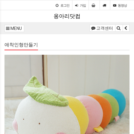
로그인
가입
동영상
옹아리닷컴
고객센터
MENU
애착인형만들기