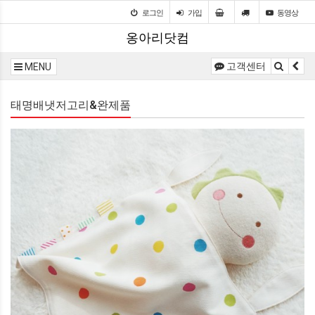
로그인
가입
동영상
옹아리닷컴
고객센터
MENU
태명배냇저고리&완제품