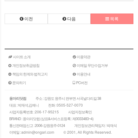
이전
다음
목록
사이트 소개
이용약관
개인정보취급방침
이메일 무단수집거부
책임의 한계와 법적고지
이용안내
문의하기
PC버전
옹아리닷컴
주소 : 강원도 원주시 판부면 서곡널다리길 38
대표 : 박재석,김예니
전화 :
0505-527-0070
사업자등록번호 :
206-17-95215
사업자정보확인
BRAND : 옹아리닷컴 (상표&서비스표등록 : 제0033483~4)
통신판매업신고 : 2006-강원원주-0124
개인정보관리책임자 : 박재석
이메일 :
admin@ongari.com
© 2001, All Rights Reserved.