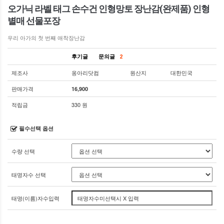
오가닉 라벨 태그 손수건 인형망토 장난감(완제품) 인형
별매 선물포장
우리 아가의 첫 번째 애착장난감
후기글
문의글
2
제조사
옹아리닷컴
원산지
대한민국
판매가격
16,900
적립금
330 원
필수선택 옵션
수량 선택
태명자수 선택
태명(이름)자수입력