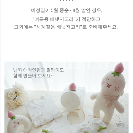
° ° ° ° °
예정일이 5월 중순~ 8월 말인 경우,
"여름용 배냇저고리"가 적당하고
그외에는 "사계절용 배냇저고리"로 준비해주세요.