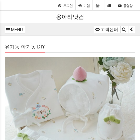
로그인
가입
동영상
옹아리닷컴
고객센터
MENU
유기농 아기옷 DIY