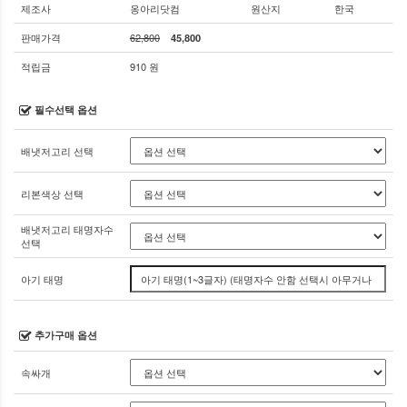
제조사
옹아리닷컴
원산지
한국
판매가격
62,800
45,800
적립금
910 원
필수선택 옵션
배냇저고리 선택
리본색상 선택
배냇저고리 태명자수
선택
아기 태명
추가구매 옵션
속싸개