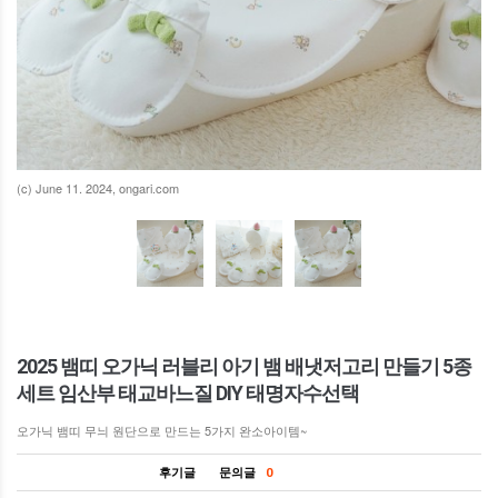
(c) June 11. 2024, ongari.com
2025 뱀띠 오가닉 러블리 아기 뱀 배냇저고리 만들기 5종
세트 임산부 태교바느질 DIY 태명자수선택
오가닉 뱀띠 무늬 원단으로 만드는 5가지 완소아이템~
후기글
문의글
0