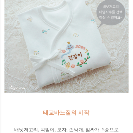
태교바느질의 시작
배냇저고리, 턱받이, 모자, 손싸개, 발싸개 5종으로