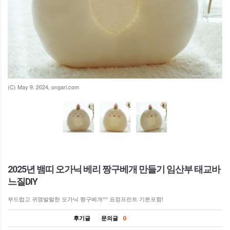
(C) May 9. 2024, ongari.com
2025년 뱀띠 오가닉 베리 짱구베개 만들기 임산부 태교바
느질DIY
부드럽고 귀염발랄한 오가닉 짱구베개^^ 표정프린트 기본포함!
후기글
문의글
0