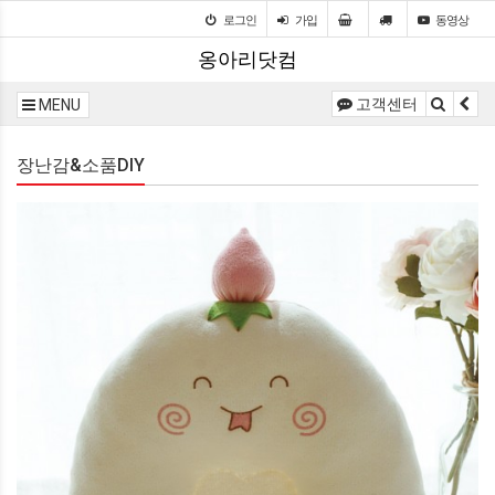
로그인
가입
동영상
옹아리닷컴
고객센터
MENU
장난감&소품DIY