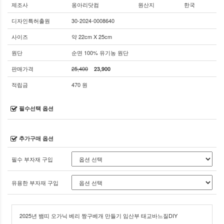
제조사
옹아리닷컴
원산지
한국
디자인특허출원
30-2024-0008640
사이즈
약 22cm X 25cm
원단
순면 100% 유기농 원단
판매가격
25,400
23,900
적립금
470 원
필수선택 옵션
추가구매 옵션
필수 부자재 구입
유용한 부자재 구입
2025년 뱀띠 오가닉 베리 짱구베개 만들기 임산부 태교바느질DIY