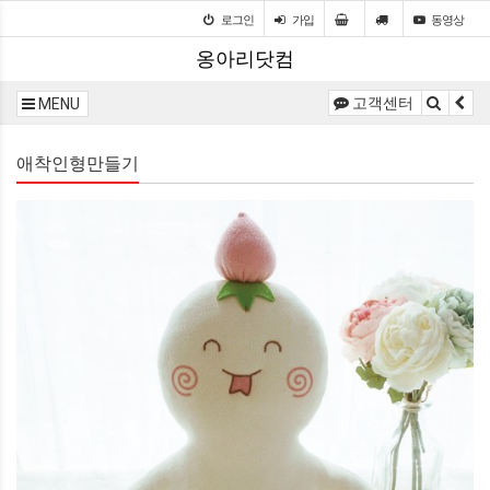
로그인
가입
동영상
옹아리닷컴
고객센터
MENU
애착인형만들기