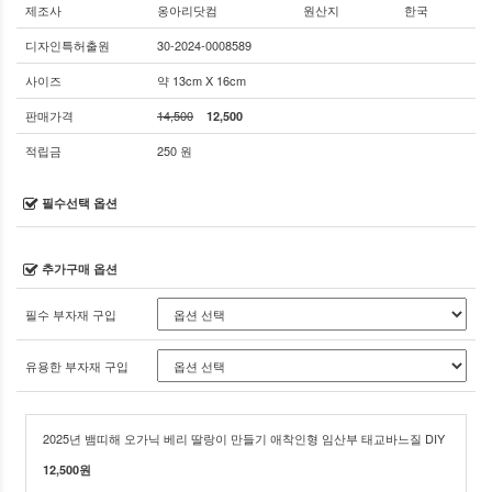
제조사
옹아리닷컴
원산지
한국
디자인특허출원
30-2024-0008589
사이즈
약 13cm X 16cm
판매가격
14,500
12,500
적립금
250 원
필수선택 옵션
추가구매 옵션
필수 부자재 구입
유용한 부자재 구입
2025년 뱀띠해 오가닉 베리 딸랑이 만들기 애착인형 임산부 태교바느질 DIY
12,500
원