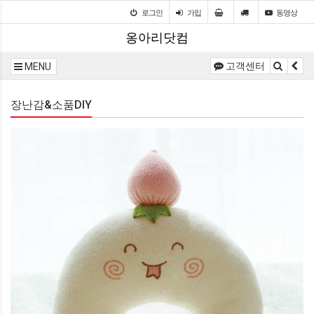
로그인
가입
동영상
옹아리닷컴
고객센터
MENU
장난감&소품DIY